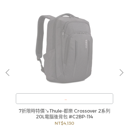
6色
貨
如
見
訂購注意事項 :
7折限時特價↘Thule-都樂 Crossover 2系列
商品流動性快且多個平台共用庫存，偶有下單後缺貨
20L電腦後背包 #C2BP-114
情形，客服人員將立即與您聯繫交期或更換商品，如
NT$4,130
無法出貨，本公司將有權取消訂單，造成不便尚請見