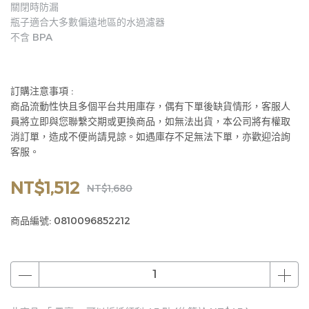
關閉時防漏
瓶子適合大多數偏遠地區的水過濾器
不含 BPA
訂購注意事項 :
商品流動性快且多個平台共用庫存，偶有下單後缺貨情形，客服人
員將立即與您聯繫交期或更換商品，如無法出貨，本公司將有權取
消訂單，造成不便尚請見諒。如遇庫存不足無法下單，亦歡迎洽詢
客服。
NT$1,512
NT$1,680
商品編號:
0810096852212