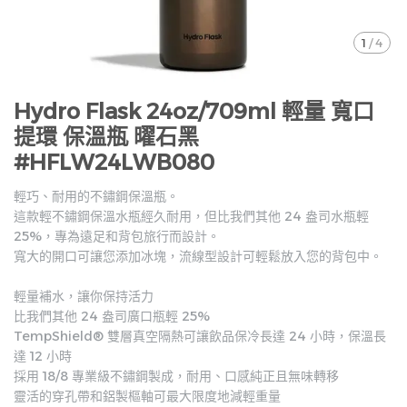
1
/
4
Hydro Flask 24oz/709ml 輕量 寬口
提環 保溫瓶 曜石黑
#HFLW24LWB080
輕巧、耐用的不鏽鋼保溫瓶。
這款輕不鏽鋼保溫水瓶經久耐用，但比我們其他 24 盎司水瓶輕
25%，專為遠足和背包旅行而設計。
寬大的開口可讓您添加冰塊，流線型設計可輕鬆放入您的背包中。
輕量補水，讓你保持活力
比我們其他 24 盎司廣口瓶輕 25%
TempShield®️ 雙層真空隔熱可讓飲品保冷長達 24 小時，保溫長
達 12 小時
採用 18/8 專業級不鏽鋼製成，耐用、口感純正且無味轉移
靈活的穿孔帶和鋁製樞軸可最大限度地減輕重量