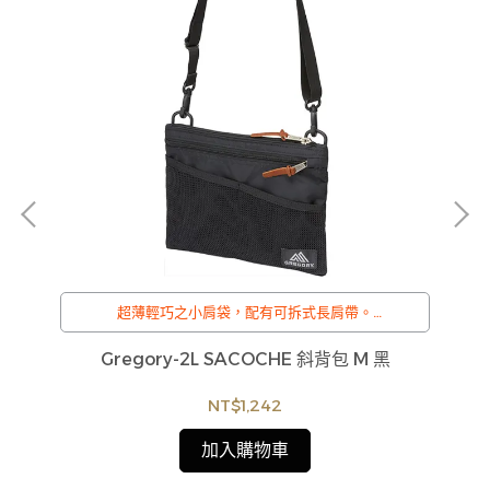
唯
超薄輕巧之小肩袋，配有可拆式長肩帶。
/
訂購注意事項 :
DEL
Gregory-2L SACOCHE 斜背包 M 黑
CA
商品流動性快且多個平台共用庫存，偶有下單後缺貨
貨
情形，客服人員將立即與您聯繫交期或更換商品，如
NT$1,242
如
無法出貨，本公司將有權取消訂單，造成不便尚請見
見
諒。如遇庫存不足無法下單，亦歡迎洽詢客服。
加入購物車