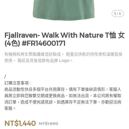
1
/
8
Fjallraven- Walk With Nature T恤 女
(4色) #FR14600171
有機棉和再生聚酯纖維混紡製成。 輕量且快乾的特性使和溫暖氣候
使用。 胸前及背後皆飾有品牌 Logo。
/
訂購注意事項 :
商品流動性快且多個平台共用庫存，偶有下單後缺貨情形，客服人
員將立即與您聯繫交期或更換商品，如無法出貨，本公司將有權取
消訂單，造成不便尚請見諒。如遇庫存不足無法下單，亦歡迎洽詢
客服。
NT$1,440
NT$1,600