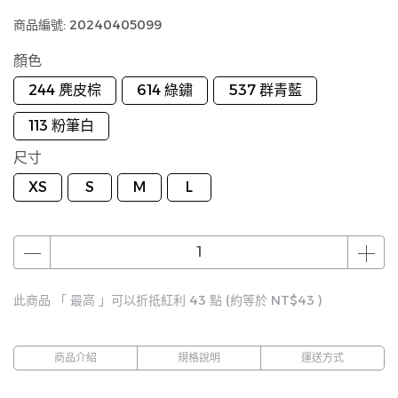
商品編號:
20240405099
顏色
244 麂皮棕
614 綠鏽
537 群青藍
113 粉筆白
尺寸
XS
S
M
L
此商品 「 最高 」可以折抵紅利
43
點 (約等於
NT$43
)
商品介紹
規格說明
運送方式