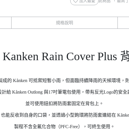
加入最愛
此商品 「 最高
規格說明
en Kanken Rain Cover Plu
lon 製成的 Kånken 可抵禦短暫小雨，但面臨持續降雨的天候環境
給 Kånken Outlong 與17吋筆電包使用，帶有反光Logo的
並可使用鈕扣將防雨套固定在背包上。
也能反收到自身的口袋，並透過小型鉤環將防雨套連結在 Kånke
製程不含全氟化合物（PFC-Free），可終生使用。