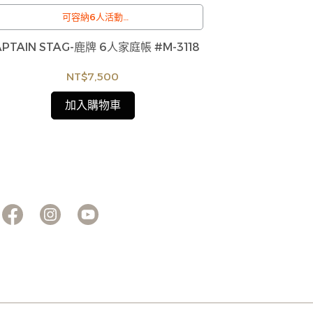
可容納6人活動
/
訂購注意事項 :
APTAIN STAG-鹿牌 6人家庭帳 #M-3118
7折限時特價↘Thu
商品流動性快且多個平台共用庫存，偶有下單後
商品流動性快且
列20L電
缺貨情形，客服人員將立即與您聯繫交期或更換
缺貨情形，客服
NT$7,500
商品，如無法出貨，本公司將有權取消訂單，造
商品，如無法出
成不便尚請見諒。如遇庫存不足無法下單，亦歡
成不便尚請見諒
加入購物車
迎洽詢客服。