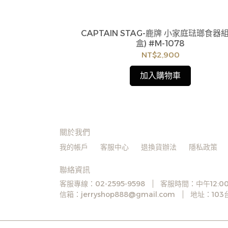
:
CAPTAIN STAG-鹿牌 小家庭琺瑯食器組
rossover 2系
庫存，偶有下單後
盒) #M-1078
BP-114
您聯繫交期或更換
NT$2,900
有權取消訂單，造
足無法下單，亦歡
加入購物車
關於我們
我的帳戶
客服中心
退換貨辦法
隱私政策
聯絡資訊
客服專線：02-2595-9598
客服時間：中午12:00
信箱：jerryshop888@gmail.com
地址：10