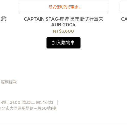
新式便利的行軍床
訂購注意事項 :
(附
CAPTAIN STAG-鹿牌 黑鹿 新式行軍床
C
商品流動性快且多個平台共用庫存，偶有下單後
#UB-2004
缺貨情形，客服人員將立即與您聯繫交期或更換
NT$3,600
商品，如無法出貨，本公司將有權取消訂單，造
成不便尚請見諒。如遇庫存不足無法下單，亦歡
加入購物車
迎洽詢客服。
服務條款
-晚上21:00 (每周二 固定公休)
3台北市大同區承德路三段30號1樓