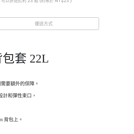
 」可以折抵紅利
23
點 (約等於
NT$23
)
運送方式
s 背包套 22L
，則需要額外的保障。
安全設計和彈性束口，
n 背包上。