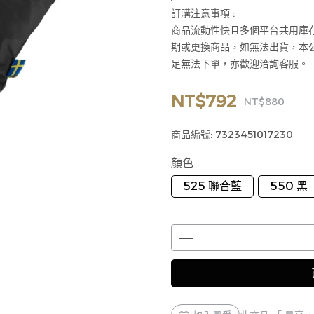
訂購注意事項 :
商品流動性快且多個平台共用庫
期或更換商品，如無法出貨，本
足無法下單，亦歡迎洽詢客服。
NT$792
NT$880
商品編號:
7323451017230
顏色
525 聯合藍
550 黑