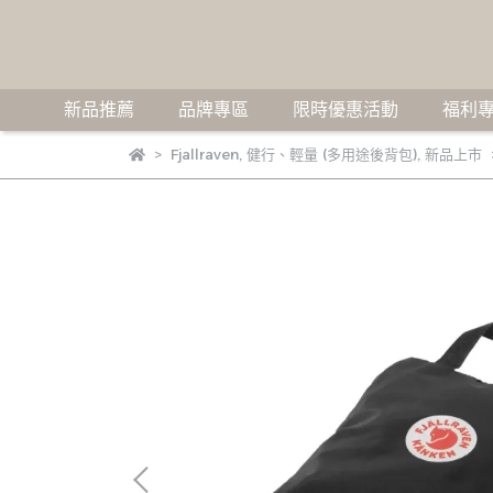
新品推薦
品牌專區
限時優惠活動
福利專
Fjallraven
,
健行、輕量 (多用途後背包)
,
新品上市