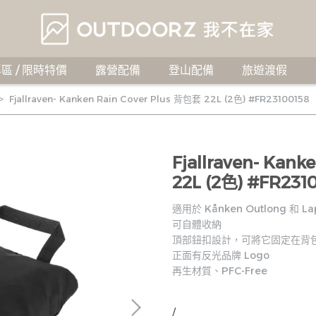
區 / 限時特價
露營配備
登山配備
旅遊渡假
Fjallraven- Kanken Rain Cover Plus 背包套 22L (2色) #FR23100158
Fjallraven- Kan
22L (2色) #FR231
適用於 Kånken Outlong 和 L
可自體收納
頂部鈕扣設計，可將它固定在背
正面有反光品牌 Logo
再生材質、PFC-Free
/