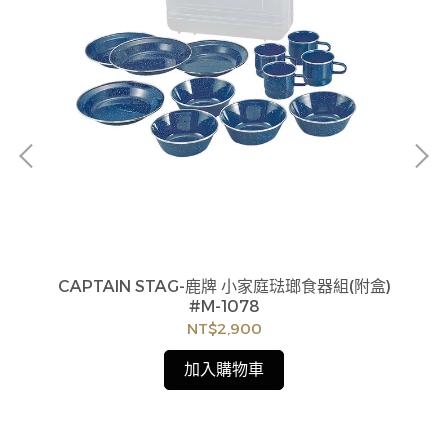
CAPTAIN STAG-鹿牌 小家庭琺瑯食器組(附盒)
C
貨
#M-1078
如
NT$2,900
見
加入購物車