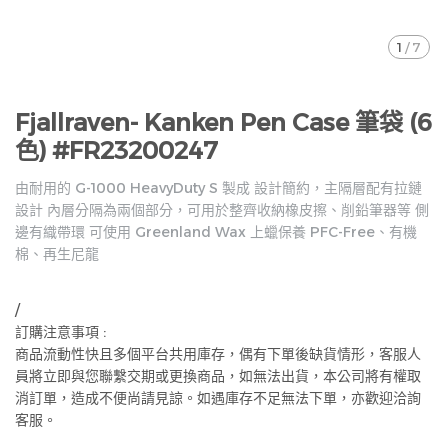
1
/
7
Fjallraven- Kanken Pen Case 筆袋 (6
色) #FR23200247
由耐用的 G-1000 HeavyDuty S 製成 設計簡約，主隔層配有拉鏈
設計 內層分隔為兩個部分，可用於整齊收納橡皮擦、削鉛筆器等 側
邊有織帶環 可使用 Greenland Wax 上蠟保養 PFC-Free、有機
棉、再生尼龍
/
訂購注意事項 :
商品流動性快且多個平台共用庫存，偶有下單後缺貨情形，客服人
員將立即與您聯繫交期或更換商品，如無法出貨，本公司將有權取
消訂單，造成不便尚請見諒。如遇庫存不足無法下單，亦歡迎洽詢
客服。