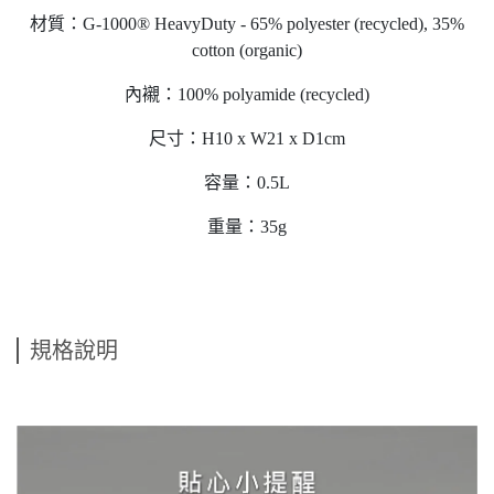
材質：G-1000® HeavyDuty - 65% polyester (recycled), 35%
cotton (organic)
內襯：100% polyamide (recycled)
尺寸：H10 x W21 x D1cm
容量：0.5L
重量：35g
規格說明