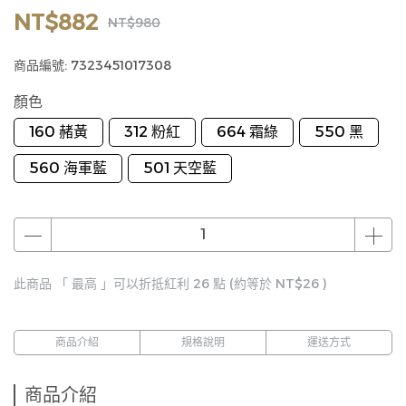
NT$882
NT$980
商品編號:
7323451017308
顏色
160 赭黃
312 粉紅
664 霜綠
550 黑
560 海軍藍
501 天空藍
此商品 「 最高 」可以折抵紅利
26
點 (約等於
NT$26
)
商品介紹
規格說明
運送方式
商品介紹