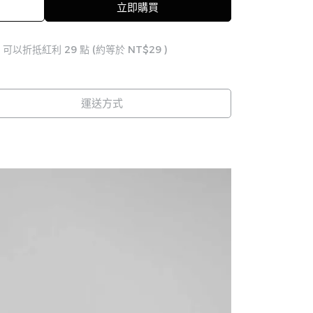
立即購買
 」可以折抵紅利
29
點 (約等於
NT$29
)
運送方式