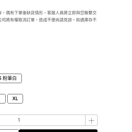
存，偶有下單後缺貨情形，客服人員將立即與您聯繫交
公司將有權取消訂單，造成不便尚請見諒。如遇庫存不
13 粉筆白
XL