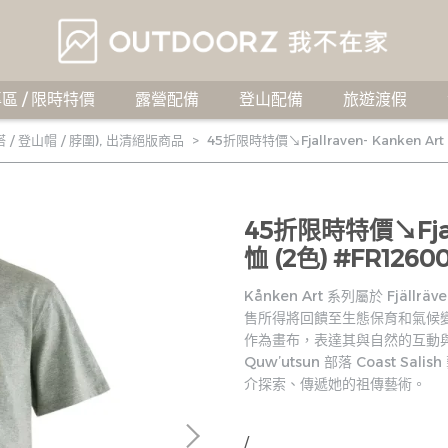
區 / 限時特價
露營配備
登山配備
旅遊渡假
/ 登山帽 / 脖圍)
,
出清絕版商品
45折限時特價↘Fjallraven- Kanken Art
45折限時特價↘Fjallr
恤 (2色) #FR1260
Kånken Art 系列屬於 Fjä
售所得將回饋至生態保育和氣候
作為畫布，表達其與自然的互動與
Quw’utsun 部落 Coast Sal
介探索、傳遞她的祖傳藝術。
/