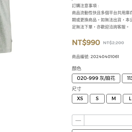
訂購注意事項 :
商品流動性快且多個平台共用庫
期或更換商品，如無法出貨，本
足無法下單，亦歡迎洽詢客服。
NT$990
NT$2,200
商品編號:
20240401061
顏色
020-999 灰/麻花
1
尺寸
XS
S
M
L