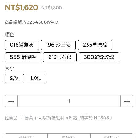
NT$1,620
NT$1,800
商品編號:
7323450617417
顏色
016鯊魚灰
196 沙丘褐
235草原棕
555 暗深藍
613玉石綠
300乾燥玫瑰
大小
S/M
L/XL
此商品 「 最高 」可以折抵紅利
48
點 (約等於
NT$48
)
商品介紹
規格說明
運送方式