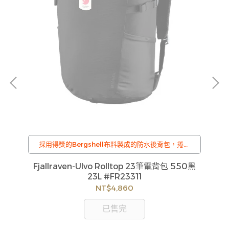
採用得獎的Bergshell布料製成的防水後背包，捲口
式開口設計
38風
Fjallraven-Ulvo Rolltop 23筆電背包 550黑
Fj
23L #FR23311
NT$4,860
已售完