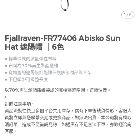
1
/
8
Fjallraven-FR77406 Abisko Sun
Hat 遮陽帽 ｜6色
● 輕量快乾的透氣彈性布料
● 布料為70%再生聚酯纖維
● 寬帽簷的遮陽設計能讓保護臉部頸部與耳朵
● 下巴帽帶可調整長度
以70%再生聚酯纖維製成的寬帽簷遮陽帽，遮蔽性佳。
/
訂購注意事項 :
商品流動性快且多個平台共用庫存，偶有下單後缺貨情形，客服人
員將立即與您聯繫交期或更換商品，如無法出貨，本公司將有權取
消訂單，造成不便尚請見諒。如遇庫存不足無法下單，亦歡迎洽詢
客服。