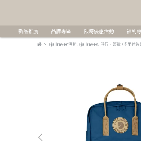
新品推薦
品牌專區
限時優惠活動
福利專
Fjallraven活動
,
Fjallraven
,
健行、輕量 (多用途後