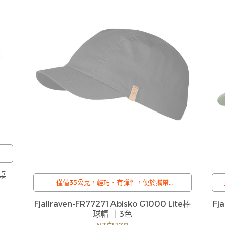
小桌
後
僅僅35公克，輕巧、有彈性，便於攜帶
換
/
造
訂購注意事項 :
Fjallraven-FR77271 Abisko G1000 Lite棒
Fj
歡
商品流動性快且多個平台共用庫存，偶有下單後
球帽 ｜3色
缺貨情形，客服人員將立即與您聯繫交期或更換