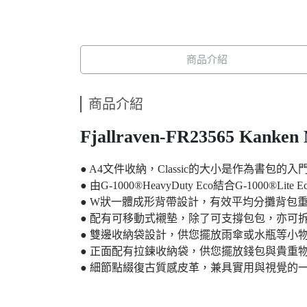
商品介紹
商品介紹
Fjallraven-FR23565 Kanke
● A4文件收納，Classic的大小是作為書包的
● 由G-1000®HeavyDuty Eco結合G-1000
● W狀一體成形背帶設計，有效平均分攤背包
● 配有可移動式襯墊，除了可支撐包包，亦可
● 雙邊收納袋設計，供您擺放雨傘或水瓶等小
● 正面配有拉鍊收納袋，供您擺放錢包與貴重
● 細節點綴復古質感皮革，兼具實用與視覺的