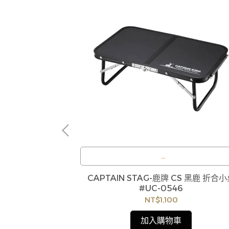
nken愛好者來
尺寸，提供小巧可
/
擇
訂購注意事項 :
ng 隨身袋 031石磨灰
CAPTAIN STAG-鹿牌 CS 黑鹿 折合
商品流動性快且多個平台共用庫存，偶有下單
#UC-0546
缺貨情形，客服人員將立即與您聯繫交期或更
NT$1,100
商品，如無法出貨，本公司將有權取消訂單，
成不便尚請見諒。如遇庫存不足無法下單，亦
加入購物車
迎洽詢客服。