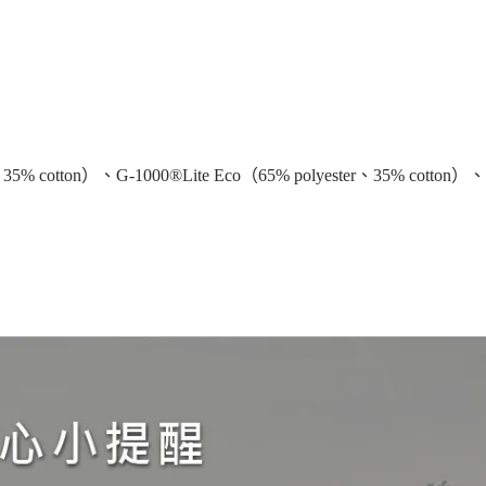
5% cotton）、G-1000®Lite Eco（65% polyester、35% cotton）、1