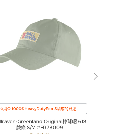
對於只想攜帶少
說，我們縮小了
Fjallraven-K
採用G-1000®HeavyDutyEco S製成的舒適棒
球帽，結合Fjallraven 1970年代的復古徽章
allraven-Greenland Original棒球帽 618
蕨綠 S/M #FR78009