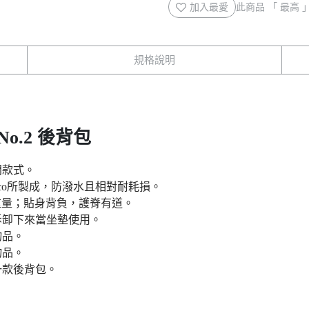
加入最愛
此商品 「 最高
規格說明
n No.2 後背包
入門款式。
®Lite Eco所製成，防潑水且相對耐耗損。
重量；貼身背負，護脊有道。
拆卸下來當坐墊使用。
物品。
物品。
一款後背包。