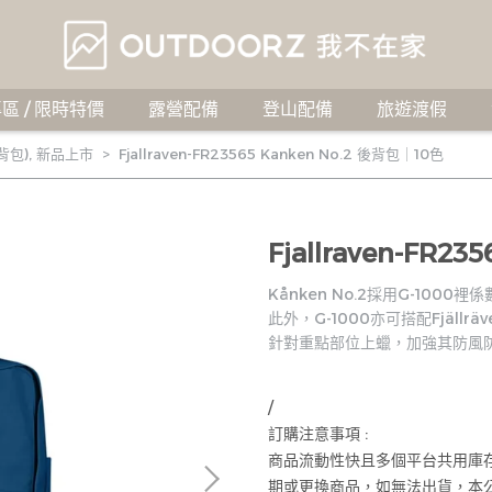
區 / 限時特價
露營配備
登山配備
旅遊渡假
背包)
,
新品上市
Fjallraven-FR23565 Kanken No.2 後背包｜10色
Fjallraven-FR2
Kånken No.2採用G-1000
此外，G-1000亦可搭配Fjällrä
針對重點部位上蠟，加強其防風
/
訂購注意事項 :
商品流動性快且多個平台共用庫
期或更換商品，如無法出貨，本