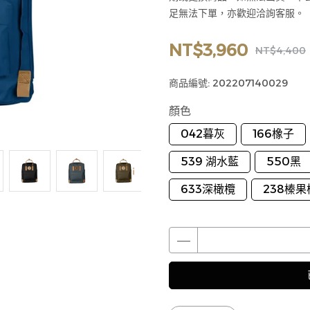
足無法下單，亦歡迎洽詢客服。
NT$3,960
NT$4,400
商品編號:
202207140029
顏色
042暮灰
166橡子
539 湖水藍
550黑
633深橄欖
238榛果