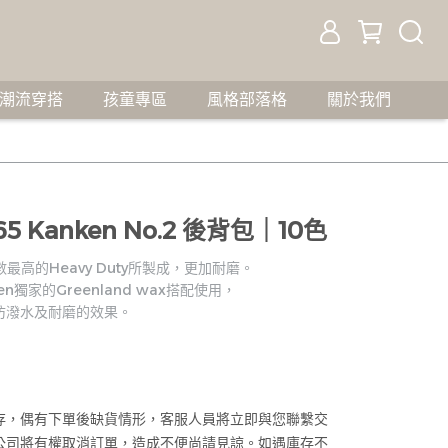
潮流穿搭
孩童專區
風格部落格
關於我們
3565 Kanken No.2 後背包｜10色
裡係數最高的Heavy Duty所製成，更加耐磨。
ven獨家的Greenland wax搭配使用，
防潑水及耐磨的效果。
存，偶有下單後缺貨情形，客服人員將立即與您聯繫交
公司將有權取消訂單，造成不便尚請見諒。如遇庫存不