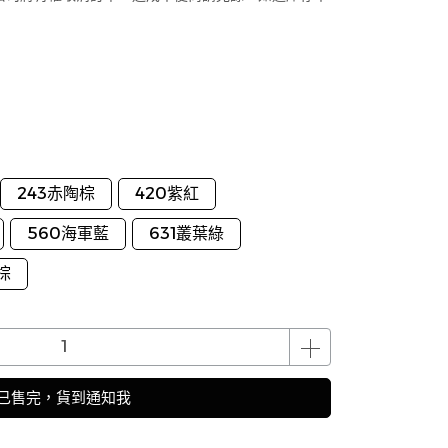
243赤陶棕
420紫紅
560海軍藍
631叢葉綠
棕
已售完，貨到通知我