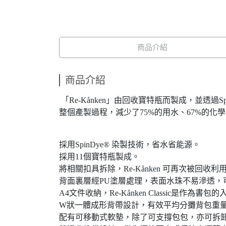
商品介紹
商品介紹
「Re-Kånken」由回收寶特瓶而製成，並透過Sp
整個產製過程，減少了75%的用水、67%的化學
採用SpinDye® 染製技術，省水省能源。
採用11個寶特瓶製成。
將相關扣具拆除，Re-Kånken 可再次被回收利
背面裏層經PU塗層處理，表面水珠不易滲透，
A4文件收納，Re-Kånken Classic是作為書包
W狀一體成形背帶設計，有效平均分攤背包重
配有可移動式軟墊，除了可支撐包包，亦可拆