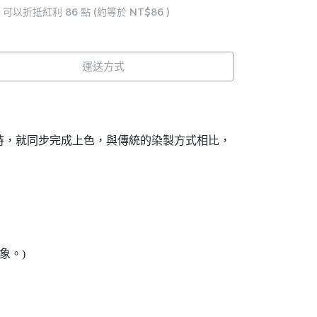
 」可以折抵紅利
86
點 (約等於
NT$86
)
運送方式
被加工成紗線時，就同步完成上色，與傳統的染製方式相比，
象。)