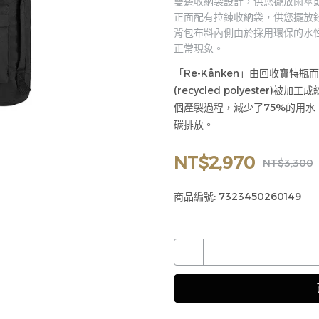
雙邊收納袋設計，供您擺放雨傘
正面配有拉鍊收納袋，供您擺放
背包布料內側由於採用環保的水
正常現象。
「Re-Kånken」由回收寶特瓶
(recycled polyeste
個產製過程，減少了75%的用水
碳排放。
NT$2,970
NT$3,300
商品編號:
7323450260149