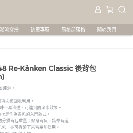
潮流穿搭
孩童專區
風格部落格
關於我們
548 Re-Kånken Classic 後背包
n)
水省能源。
 可再次被回收利用。
水珠不易滲透，可達到防潑水效果。
assic是作為書包的入門款式。
均分攤背包重量；貼身背負，護脊有道。
包包，亦可拆卸下來當坐墊使用。