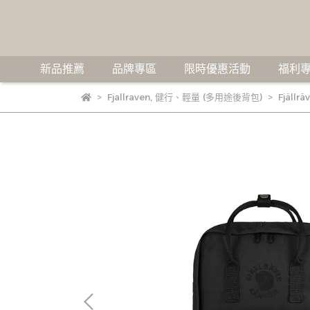
新品推薦
品牌專區
限時優惠活動
福利專
Fjallraven
,
健行、輕量 (多用途後背包)
Fjällr