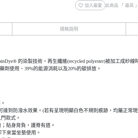
加入最愛
此商品 「 最高
規格說明
inDye® 的染製技術，再生纖維(recycled polyester)
藥劑使用、39%的能源消耗以及20%的碳排放。
用。
可達到防潑水效果。(若有呈現明顯白色不規則痕跡，均屬正常現
的入門款式。
量；貼身背負，護脊有道。
卸下來當坐墊使用。