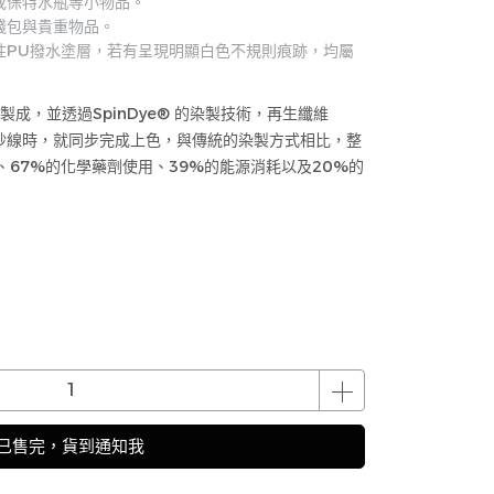
或保特水瓶等小物品。
錢包與貴重物品。
性PU撥水塗層，若有呈現明顯白色不規則痕跡，均屬
而製成，並透過SpinDye® 的染製技術，再生纖維
r)被加工成紗線時，就同步完成上色，與傳統的染製方式相比，整
、67%的化學藥劑使用、39%的能源消耗以及20%的
已售完，貨到通知我