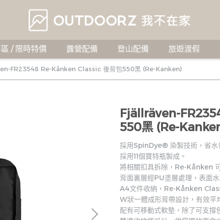
區 / 限時特價
露營配備
登山配備
旅遊渡假
även-FR23548 Re-Kånken Classic 後背包550黑 (Re-Kanken)
Fjällräven-FR23
550黑 (Re-Kanke
採用SpinDye® 染製技術，省
採用11個寶特瓶製成。
將相關扣具拆除，Re-Kånken
背面裏層經PU塗層處理，表面
A4文件收納，Re-Kånken Cl
W狀一體成形背帶設計，有效平
配有可移動式軟墊，除了可支撐