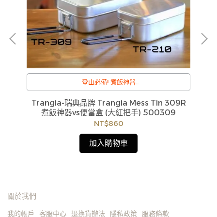
登山必備! 煮飯神器
煎盤
/
訂購注意事項 :
M
Trangia-瑞典品牌 Trangia Mess Tin 309R
商品流動性快且多個平台共用庫存，偶有下單後缺貨
煮飯神器vs便當盒 (大紅把手) 500309
情形，客服人員將立即與您聯繫交期或更換商品，如
NT$860
無法出貨，本公司將有權取消訂單，造成不便尚請見
諒。如遇庫存不足無法下單，亦歡迎洽詢客服。
加入購物車
關於我們
我的帳戶
客服中心
退換貨辦法
隱私政策
服務條款