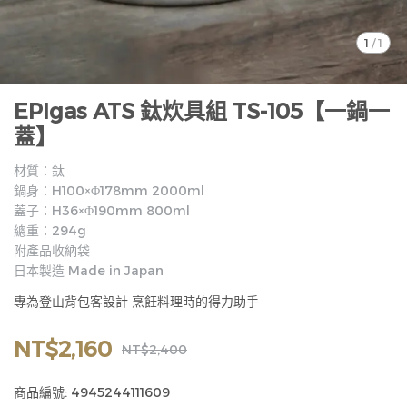
1
/
1
EPIgas ATS 鈦炊具組 TS-105【一鍋一
蓋】
材質：鈦
鍋身：H100×Φ178mm 2000ml
蓋子：H36×Φ190mm 800ml
總重：294g
附產品收納袋
日本製造 Made in Japan
專為登山背包客設計 烹飪料理時的得力助手
NT$2,160
NT$2,400
商品編號:
4945244111609