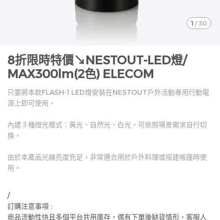
1
/
30
8折限時特價↘NESTOUT-LED燈/
MAX300lm(2色) ELECOM
只要將本款FLASH-1 LED燈安裝在NESTOUT戶外活動專用行動電
源上即可使用。
內建３種燈光模式：黃光、自然光、白光，可依照場景需求自行切
換，
由於本產品光線亮度充足，非常適合用於戶外料理或搭建帳篷時使
用。
/
訂購注意事項 :
商品流動性快且多個平台共用庫存，偶有下單後缺貨情形，客服人