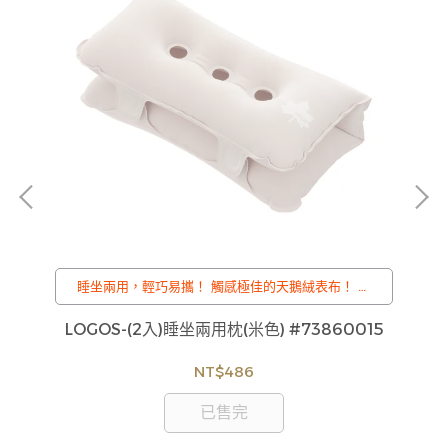
睡坐兩用，輕巧易攜！ 觸感極佳的天鵝絨表布！ 對
折可當成枕頭，展開可當成坐墊
系列
LOGOS-(2入)睡坐兩用枕(米色) #73860015
貨
如
NT$486
見
已售完