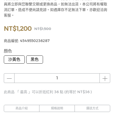
員將立即與您聯繫交期或更換商品，如無法出貨，本公司將有權取
消訂單，造成不便尚請見諒。如遇庫存不足無法下單，亦歡迎洽詢
客服。
NT$1,200
NT$1,500
商品編號:
4549550236287
顏色
沙黃色
黑色
此商品 「 最高 」可以折抵紅利
36
點 (約等於
NT$36
)
商品介紹
規格說明
運送方式