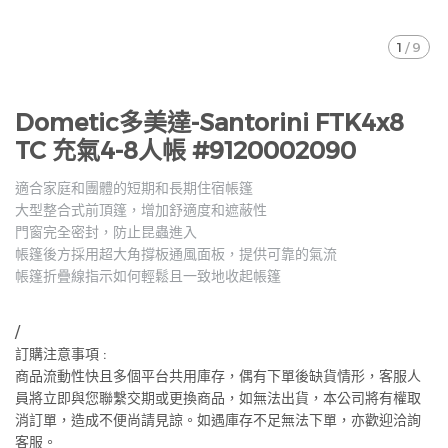
1
/
9
Dometic多美達-Santorini FTK4x8
TC 充氣4-8人帳 #9120002090
適合家庭和團體的短期和長期住宿帳篷
大型整合式前頂篷，增加舒適度和遮蔽性
門窗完全密封，防止昆蟲進入
帳篷後方採用超大角撐板通風面板，提供可靠的氣流
帳篷折疊線指示如何輕鬆且一致地收起帳篷
/
訂購注意事項 :
商品流動性快且多個平台共用庫存，偶有下單後缺貨情形，客服人
員將立即與您聯繫交期或更換商品，如無法出貨，本公司將有權取
消訂單，造成不便尚請見諒。如遇庫存不足無法下單，亦歡迎洽詢
客服。