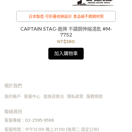
日本製造 可折疊收納設計 食品級不銹鋼材質
CAPTAIN STAG-鹿牌 不鏽鋼伸縮湯匙 #M-
C
貨
7752
如
NT$380
見
加入購物車
關於我們
我的帳戶
客服中心
退換貨辦法
隱私政策
服務條款
聯絡資訊
客服專線：02-2595-9598
客服時間：中午12:00-晚上21:00 (每周二 固定公休)