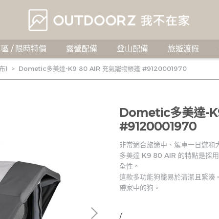
區 / 限時特價
露營配備
登山配備
旅遊渡假
布)
Dometic多美達-K9 80 AIR 充氣寵物帳篷 #9120001970
Dometic多美達-K
#9120001970
非常適合旅途中、駕車一日遊和
多美達 K9 80 AIR 的特點
全性。
這款多功能狗籠易於清潔且緊湊
帶家中的狗。
/