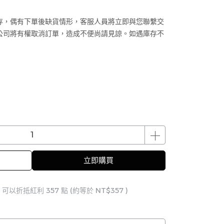
存，偶有下單後缺貨情形，客服人員將立即與您聯繫交
公司將有權取消訂單，造成不便尚請見諒。如遇庫存不
立即購買
 」可以折抵紅利
357
點 (約等於
NT$357
)