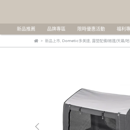
新品推薦
品牌專區
限時優惠活動
福利專
新品上市
,
Dometic多美達
,
露營配備(帳篷/天幕/地