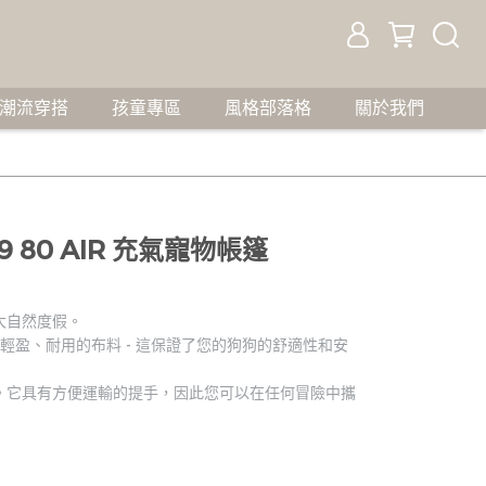
潮流穿搭
孩童專區
風格部落格
關於我們
9 80 AIR 充氣寵物帳篷
大自然度假。
是採用輕盈、耐用的布料 - 這保證了您的狗狗的舒適性和安
。它具有方便運輸的提手，因此您可以在任何冒險中攜