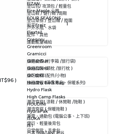
FIZAN
登山包/ 攻頂包 / 輕量包
Fire-Maple 火楓
登山鞋 / 健行鞋 /雨鞋
FOUR SEASONS
登山穿搭 / 登山帽 / 脖圍
和平Freiz
戶外水瓶、水袋
Flextail
配件、其他
Gregory
運動能量補給
Greenroom
Gramicci
GillianSun
旅遊度假 (行李箱 /旅行袋)
Goal Zero
旅遊度假 (頸枕 /旅行枕 )
GO BIKE
旅行度假 (配件/小物)
NT$96
)
Healthy Back Bag
旅遊度假 (滑雪用品、保暖系列)
Hydro Flask
High Camp Flasks
潮流穿搭( 涼鞋 / 休閒鞋 /拖鞋 )
HOUDINI
潮流穿搭 ( 保暖拖鞋 )
HydraPak
筆電、通勤包 (電腦公事、上下班)
ISUKA
健行、輕量後背包
IST
日常側背、手拿包
日本 IWATANI 岩谷