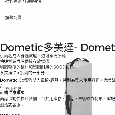
福利專區 / 限時特價
露營配備
Dometic多美達- Dome
供兩名成人舒適就座，還可承托冰箱
快速摺疊展開便於存放攜帶
穩固輕便的鋁材和堅固耐用的600D布料
多美達 Go 系列的一部分
Dometic Go露營雙人長椅-霧藍，特別為雙人使用打造
/
登山配備
訂購注意事項 :
商品流動性快且多個平台共用庫存，偶有下單後缺貨情形，客服
迎洽詢客服。