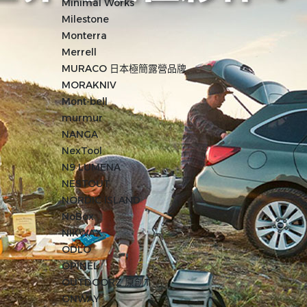
Minimal Works
Milestone
Monterra
Merrell
MURACO 日本極簡露營品牌
MORAKNIV
Mont-bell
murmur
NANGA
NexTool
N9 LUMENA
NESTOUT
NORDIC ISLAND
NoBox
NIKWAX
ODLO
OPINEL
OUTDOORZ 原創T
ONWAY