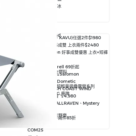
Arctic Ice 北極冰
Aladdin
BUMPY
Bitplay
Black Diamond
聯合品牌(RAB、KAVU)任選2件$1980
BUFF
Fjallraven 好事成雙 上衣兩件$2480
Barebones
26SS Fjällräven 好事成雙優惠 上衣+短褲
Brille Brille
$3780
B&O
限時優惠↘Merrell 69折起
Biounifuel 安全燃料
換季優惠5折起↘Salomon
BLUETTI
限時優惠活動↘Dometic
BOBVILLAGE 超輕量摺疊露營系列
Fjallraven-HIGH COAST WIND
CAPTAIN STAG 鹿牌
JACKET 優惠價 ↘︎4,980
Claymore
出清絕版品 (FJALLRAVEN、Mystery
CARGO
Ranch)
CAMPING ACE野樂
DARNTOUGH-兩件85折
Case Logic
超值組合優惠
COM2S