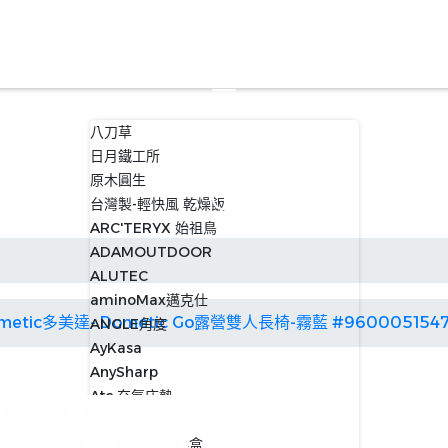
八刀草
日月鐵工所
原木圓生
台灣製-輕快風 乾燥飯
ARC'TERYX 始祖鳥
ADAMOUTDOOR
ALUTEC
aminoMax邁克仕
metic多美達- Dometic Go露營雙人長椅-霧藍 #960005154
ANGLE角度
AyKasa
AnySharp
Atc 充氣床墊
ADISI
ANKOMN 保鮮盒