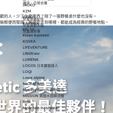
潮流、日常衣著
JACKO
KZM
歡的人。少了什麼東西？除了一張野餐桌什麼也沒有。
KAVU
兒童穿戴配件
套裝輕便而堅固，無論您走到哪裡，都能成為經典的野餐地點。
Karrimor
兒童運動水瓶
KELTY
兒童滑步車
Klean Kanteen
KOVEA
LIFEVENTURE
LifeStraw
LUMENA
LOGOS 日本露營達人
LOQI
Lowe alpine
MIGRATRAIL
Mystery Ranch 神秘農場
MISSION 美國水感瞬涼帽
MSR
Mountain Hardwear