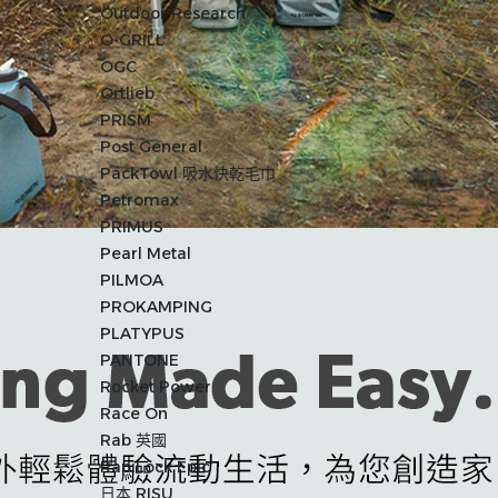
Outdoor Research
O-GRILL
OGC
Ortlieb
PRISM
Post General
PackTowl 吸水快乾毛巾
Petromax
PRIMUS
Pearl Metal
PILMOA
PROKAMPING
PLATYPUS
PANTONE
Rocket Power
Race On
Rab 英國
RapiLock Epic
日本 RISU