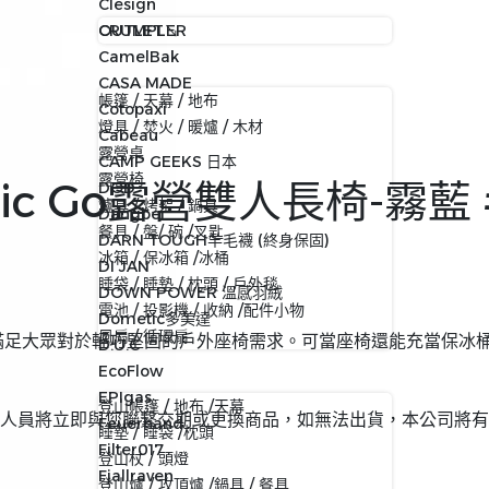
Clesign
CRUMPLER
OUTLET↘
CamelBak
CASA MADE
帳篷 / 天幕 / 地布
Cotopaxi
燈具 / 焚火 / 暖爐 / 木材
Cabeau
露營桌
CAMP GEEKS 日本
露營椅
tic Go露營雙人長椅-霧藍 #
DOD
爐具 / 烤架 / 鍋具
Dangbei
餐具 / 盤/ 碗 /叉匙
DARN TOUGH羊毛襪 (終身保固)
冰箱 / 保冰箱 /冰桶
DI JAN
睡袋 / 睡墊 / 枕頭 / 戶外毯
DOWN POWER 溫感羽絨
電池 / 投影機 / 收納 /配件小物
Dometic多美達
風扇 / 循環扇
，完美滿足大眾對於輕巧堅固的戶外座椅需求。可當座椅還能充當保
D.U.C
EcoFlow
EPIgas
登山帳篷 / 地布 /天幕
人員將立即與您聯繫交期或更換商品，如無法出貨，本公司將有
Feuerhand
睡墊 / 睡袋 /枕頭
Filter017
登山杖 / 頭燈
Fjallraven
登山爐 / 攻頂爐 /鍋具 / 餐具