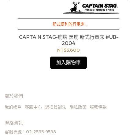
新式便利的行軍床
訂購注意事項 :
)
CAPTAIN STAG-鹿牌 黑鹿 新式行軍床 #UB-
7
商品流動性快且多個平台共用庫存，偶有下單後缺貨
2004
情形，客服人員將立即與您聯繫交期或更換商品，如
NT$3,600
無法出貨，本公司將有權取消訂單，造成不便尚請見
諒。如遇庫存不足無法下單，亦歡迎洽詢客服。
加入購物車
關於我們
我的帳戶
客服中心
退換貨辦法
隱私政策
服務條款
聯絡資訊
客服專線：02-2595-9598