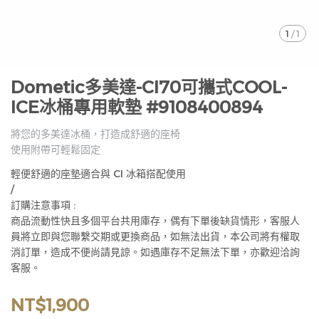
1
/
1
Dometic多美達-CI70可攜式COOL-
ICE冰桶專用軟墊 #9108400894
將您的多美達冰桶，打造成舒適的座椅
使用附帶可輕鬆固定
輕便舒適的座墊適合與 CI 冰箱搭配使用
/
訂購注意事項 :
商品流動性快且多個平台共用庫存，偶有下單後缺貨情形，客服人
員將立即與您聯繫交期或更換商品，如無法出貨，本公司將有權取
消訂單，造成不便尚請見諒。如遇庫存不足無法下單，亦歡迎洽詢
客服。
NT$1,900