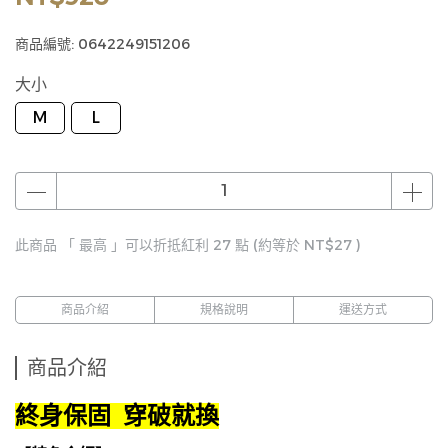
商品編號:
0642249151206
大小
M
L
此商品 「 最高 」可以折抵紅利
27
點 (約等於
NT$27
)
商品介紹
規格說明
運送方式
商品介紹
終身保固 穿破就換