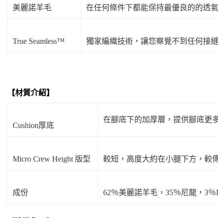
美麗諾羊毛
在任何條件下都能保持最優良的的透
True Seamless™
獨家編織技術，讓您察覺不到任何接
材質介紹
【
】
在腳底下的加厚層，提供腳底更
Cushion厚底
Micro Crew Height 版型
較短，高度大約在小腿下方，較
成份
62％美麗諾羊毛，35％尼龍，3％L