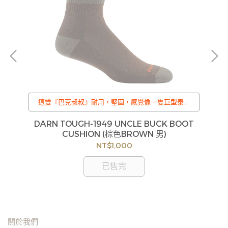
厚
這雙『巴克叔叔』耐用，堅固，感覺像一隻巨型泰迪
己
熊擁抱著你的腳。用來應付各種不可預測的艱困地
形，提供腳部的緩衝與舒適！
O
DARN TOUGH-1949 UNCLE BUCK BOOT
D
/
CUSHION (棕色BROWN 男)
訂購注意事項 :
NT$1,000
貨
商品流動性快且多個平台共用庫存，偶有下單後缺貨
如
情形，客服人員將立即與您聯繫交期或更換商品，如
已售完
見
無法出貨，本公司將有權取消訂單，造成不便尚請見
諒。如遇庫存不足無法下單，亦歡迎洽詢客服。
關於我們