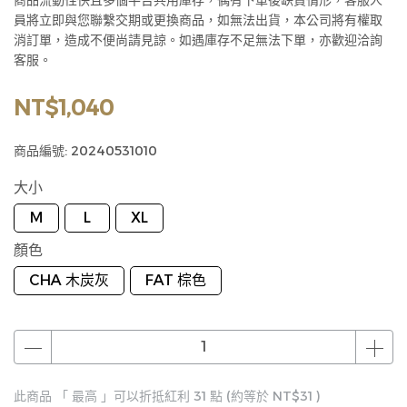
商品流動性快且多個平台共用庫存，偶有下單後缺貨情形，客服人
員將立即與您聯繫交期或更換商品，如無法出貨，本公司將有權取
消訂單，造成不便尚請見諒。如遇庫存不足無法下單，亦歡迎洽詢
客服。
NT$1,040
商品編號:
20240531010
大小
M
L
XL
顏色
CHA 木炭灰
FAT 棕色
此商品 「 最高 」可以折抵紅利
31
點 (約等於
NT$31
)