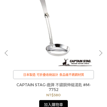
日本製造 可折疊收納設計 食品級不銹鋼材質
cm
CAPTAIN STAG-鹿牌 不鏽鋼伸縮湯匙 #M-
C
貨
50
7752
如
NT$380
見
加入購物車