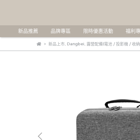
新品推薦
品牌專區
限時優惠活動
福利專
新品上市
,
Dangbei
,
露營配備(電池 / 投影機 / 收納