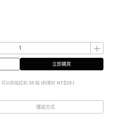
立即購買
 」可以折抵紅利
35
點 (約等於
NT$35
)
運送方式