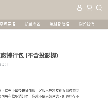
潮流穿搭
孩童專區
風格部落格
關於我們
m 原廠攜行包 (不含投影機)
影機設計
存，偶有下單後缺貨情形，客服人員將立即與您聯繫交
公司將有權取消訂單，造成不便尚請見諒。如遇庫存不