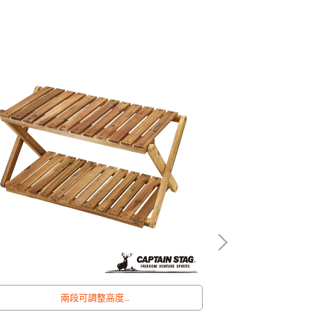
兩段可調整高度
折疊收納，輕鬆簡單