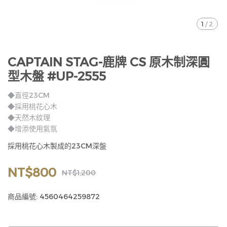
1
/
2
CAPTAIN STAG-鹿牌 CS 原木制深圓
型木盤 #UP-2555
◆直徑23CM
◆採用桃花心木
◆天然木紋理
◆增添使用氣氛
採用桃花心木製成的23CM深盤
NT$800
NT$1,200
商品編號:
4560464259872