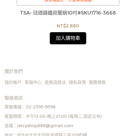
UG-
CA
TSA- 琺瑯鑄鐵荷蘭鍋10吋#SKU1716-3668
NT$2,880
加入購物車
關於我們
我的帳戶
客服中心
退換貨辦法
隱私政策
服務條款
聯絡資訊
客服專線：02-2595-9598
客服時間：中午12:00-晚上21:00 (每周二 固定公休)
信箱：jerryshop888@gmail.com
地址：103台北市大同區承德路三段30號1樓