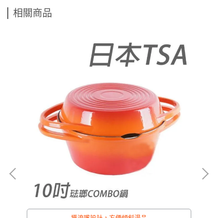
相關商品
可放
導流嘴設計，方便傾斜湯品