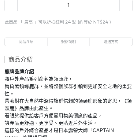
此商品 「 最高 」可以折抵紅利
24
點 (約等於
NT$24
)
商品介紹
規格說明
運送方式
商品介紹
鹿牌品牌介紹
將戶外產品系列命名為領頭鹿，
肩負著領導鹿群，並將整個族群引領到更加安全之地的重要
性。
帶著對在大自然中深得族群信賴的領頭鹿形象的寄思，《領
頭鹿》品牌由此產生。
著眼於提供給客戶方便實用物美價廉的產品，
讓產品更舒適、更享受、更貼近戶外生活，
這樣的戶外綜合產品才是日本露營大師「CAPTAIN