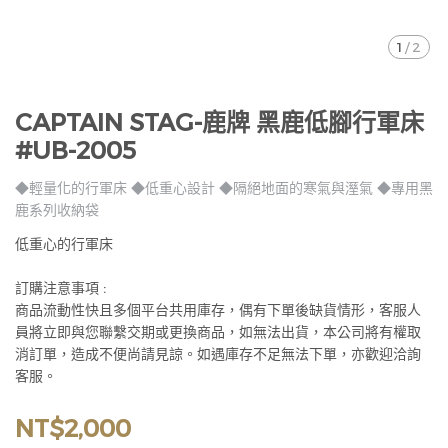
1
/
2
CAPTAIN STAG-鹿牌 黑鹿低腳行軍床
#UB-2005
◆輕量化的行軍床 ◆低重心設計 ◆隔絕地面的寒氣與溼氣 ◆專用黑
鹿系列收納袋
低重心的行軍床
訂購注意事項 :
商品流動性快且多個平台共用庫存，偶有下單後缺貨情形，客服人
員將立即與您聯繫交期或更換商品，如無法出貨，本公司將有權取
消訂單，造成不便尚請見諒。如遇庫存不足無法下單，亦歡迎洽詢
客服。
NT$2,000