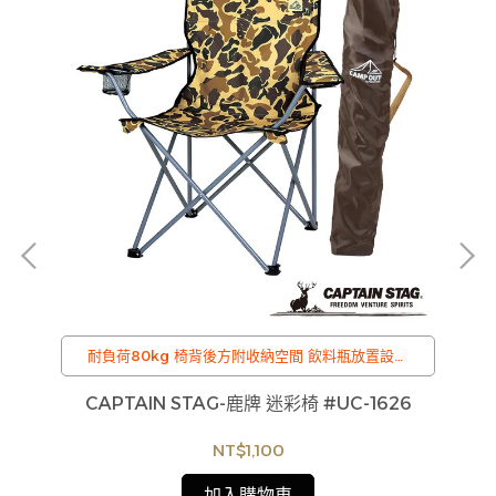
耐負荷80kg 椅背後方附收納空間 飲料瓶放置設計
附收納袋．方便攜帶 寬大座位
/
G-
CAPTAIN STAG-鹿牌 迷彩椅 #UC-1626
訂購注意事項 :
商品流動性快且多個平台共用庫存，偶有下單後缺貨
NT$1,100
情形，客服人員將立即與您聯繫交期或更換商品，如
無法出貨，本公司將有權取消訂單，造成不便尚請見
加入購物車