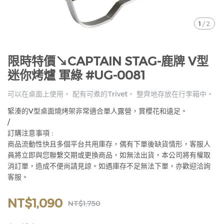
1
/
2
限時特價↘CAPTAIN STAG-鹿牌 V型
迷你烤爐 軍綠 #UG-0081
可以在桌面上使用。 配有可煮的Trivet。 整齊地存放在行李箱中。
緊湊的V型桌面燒烤架非常適合單人露營，賞櫻花和遠足。
/
訂購注意事項 :
商品流動性快且多個平台共用庫存，偶有下單後缺貨情形，客服人
員將立即與您聯繫交期或更換商品，如無法出貨，本公司將有權取
消訂單，造成不便尚請見諒。如遇庫存不足無法下單，亦歡迎洽詢
客服。
NT$1,090
NT$1,750