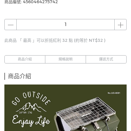
商品編號:
4560464275742
此商品 「 最高 」可以折抵紅利
32
點 (約等於
NT$32
)
商品介紹
規格說明
運送方式
商品介紹