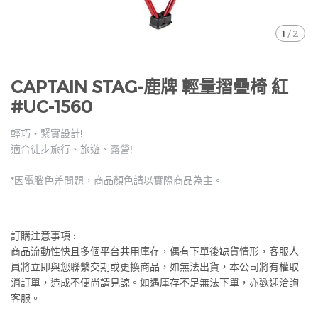
1
/
2
CAPTAIN STAG-鹿牌 輕量摺疊椅 紅
#UC-1560
輕巧・緊實設計!
適合徒步旅行、旅遊、露營!
*因電腦色差問題，商品顏色請以實際商品為主。
訂購注意事項 :
商品流動性快且多個平台共用庫存，偶有下單後缺貨情形，客服人
員將立即與您聯繫交期或更換商品，如無法出貨，本公司將有權取
消訂單，造成不便尚請見諒。如遇庫存不足無法下單，亦歡迎洽詢
客服。