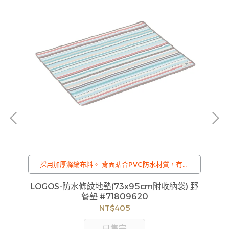
採用加厚滌綸布料。 背面貼合PVC防水材質，有效
隔絕地氣。 適用兩人。 附收納袋。
UG-
LOGOS-防水條紋地墊(73x95cm附收納袋) 野
餐墊 #71809620
NT$405
已售完