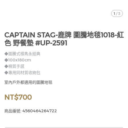
1
/
3
CAPTAIN STAG-鹿牌 圖騰地毯1018-紅
色 野餐墊 #UP-2591
◆圖騰式樣雋永經典
◆100x180cm
◆棉質手感
◆專用同材質收納包
室內戶外都適用的圖騰地毯
NT$700
商品編號:
4560464264722