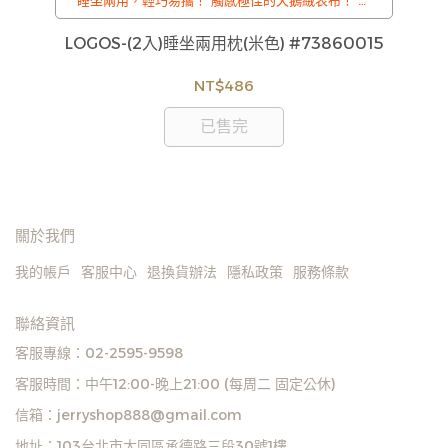
睡坐兩用，輕巧易攜！ 觸感極佳的天鵝絨表布！ 對
折可當成枕頭，展開可當成坐墊
販售)
LOGOS-(2入)睡坐兩用枕(米色) #73860015
L
NT$486
已售完
關於我們
我的帳戶
客服中心
退換貨辦法
隱私政策
服務條款
聯絡資訊
客服專線：02-2595-9598
客服時間：中午12:00-晚上21:00 (每周二 固定公休)
信箱：jerryshop888@gmail.com
地址：103台北市大同區承德路三段30號1樓