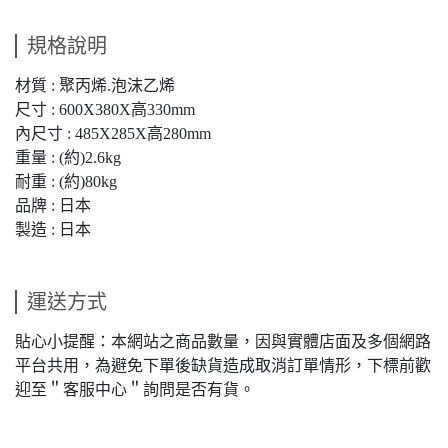
規格說明
材質 : 聚丙烯.泡沫乙烯
尺寸 : 600X380X高330mm
內尺寸 : 485X285X高280mm
重量 : (約)2.6kg
耐重 : (約)80kg
品牌 : 日本
製造 : 日本
運送方式
貼心小提醒：本網站之商品數量，因與實體店面及多個網路
平台共用，為避免下單後缺貨造成取消訂單情形，下標前歡
迎至＂客服中心＂詢問是否有貨。