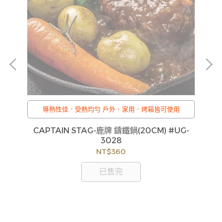
導熱性佳．受熱均勻 戶外．家用．烤箱皆可使用
G-
CAPTAIN STAG-鹿牌 鑄鐵鍋(20CM) #UG-
CA
3028
NT$360
已售完