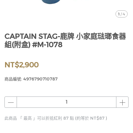
1
/
4
CAPTAIN STAG-鹿牌 小家庭琺瑯食器
組(附盒) #M-1078
NT$2,900
商品編號:
4976790710787
此商品 「 最高 」可以折抵紅利
87
點 (約等於
NT$87
)