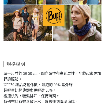
規格說明
單一尺寸約 50-58 cm，四向彈性布高延展性，配戴起來更加
舒適服貼。
UPF50 織品防曬係數，阻絕約 98% 紫外線。
超輕量比經典頭巾更輕盈 20%。
極速快乾，吸濕排汗，保持清爽。
特殊布料有效蒸散汗水，確實達到降溫涼感。