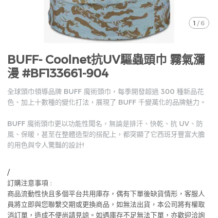
1
/
6
BUFF- Coolnet抗UV驅蟲頭巾 霧氣瀰
漫 #BF133661-904
全球頭巾領導品牌 BUFF 魔術頭巾，每季開發超過 300 種新品花
色、加上十數種的變化打法，展現了 BUFF 千變萬化的品牌魅力。
BUFF 魔術頭巾更以功能性聞名，無論是排汗、快乾、抗 UV、防
風、保暖，甚至在整體造型的搭配上，都突顯了它西班牙豐富大膽
的用色與令人驚豔的設計!
/
訂購注意事項 :
商品流動性快且多個平台共用庫存，偶有下單後缺貨情形，客服人
員將立即與您聯繫交期或更換商品，如無法出貨，本公司將有權取
消訂單，造成不便尚請見諒。如遇庫存不足無法下單，亦歡迎洽詢