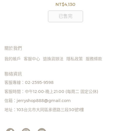
如
情形，客服人員將立即與您聯繫交期或更換商品，如
NT$4,130
見
無法出貨，本公司將有權取消訂單，造成不便尚請見
諒。如遇庫存不足無法下單，亦歡迎洽詢客服。
已售完
關於我們
我的帳戶
客服中心
退換貨辦法
隱私政策
服務條款
聯絡資訊
客服專線：02-2595-9598
客服時間：中午12:00-晚上21:00 (每周二 固定公休)
信箱：jerryshop888@gmail.com
地址：103台北市大同區承德路三段30號1樓