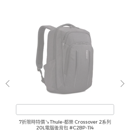
訂購注意事項 :
-
7折限時特價↘Thule-都樂 Crossover 2系列
貨
商品流動性快且多個平台共用庫存，偶有下單後缺貨
20L電腦後背包 #C2BP-114