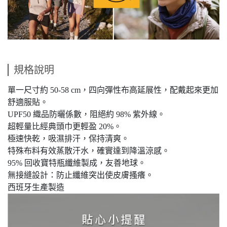
規格說明
單一尺寸約 50-58 cm，四向彈性布高延展性，配戴起來更加
舒適服貼。
UPF50 織品防曬係數，阻絕約 98% 紫外線。
超輕量比經典頭巾更輕盈 20%。
極速快乾，吸濕排汗，保持清爽。
特殊布料有效蒸散汗水，確實達到降溫涼感。
95% 回收寶特瓶纖維製成，友善地球。
無接縫設計：防止纖維突出使皮膚搔癢。
西班牙生產製造