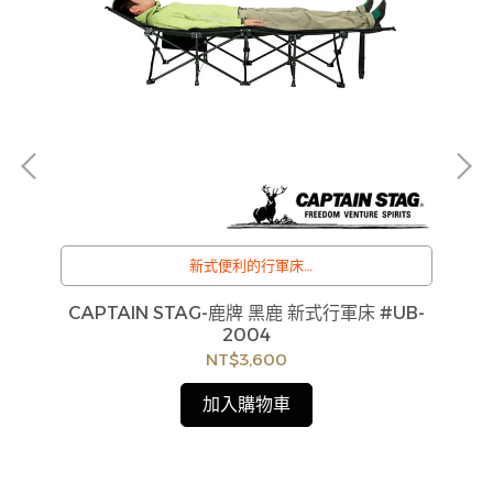
新式便利的行軍床
訂購注意事項 :
系列
CAPTAIN STAG-鹿牌 黑鹿 新式行軍床 #UB-
7
貨
商品流動性快且多個平台共用庫存，偶有下單後缺貨
2004
4
如
情形，客服人員將立即與您聯繫交期或更換商品，如
NT$3,600
見
無法出貨，本公司將有權取消訂單，造成不便尚請見
諒。如遇庫存不足無法下單，亦歡迎洽詢客服。
加入購物車