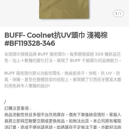
1
/
1
BUFF- Coolnet抗UV頭巾 淺褐棕
#BF119328-346
全球頭巾領導品牌 BUFF 魔術頭巾，每季開發超過 300 種新品花
色、加上十數種的變化打法，展現了 BUFF 千變萬化的品牌魅力。
BUFF 魔術頭巾更以功能性聞名，無論是排汗、快乾、抗 UV、防
風、保暖，甚至在整體造型的搭配上，都突顯了它西班牙豐富大膽
的用色與令人驚豔的設計!
/
訂購注意事項 :
商品流動性快且多個平台共用庫存，偶有下單後缺貨情形，客服人
員將立即與您聯繫交期或更換商品，如無法出貨，本公司將有權取
消訂單，造成不便尚請見諒。如遇庫存不足無法下單，亦歡迎洽詢