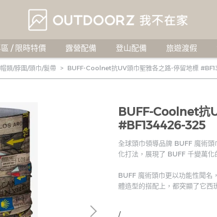
區 / 限時特價
露營配備
登山配備
旅遊渡假
帽類/脖圍/頭巾/髮帶
BUFF-Coolnet抗UV頭巾聖雅各之路-停留地標 #BF13
BUFF-Coolne
#BF134426-325
全球頭巾領導品牌 BUFF 魔術
化打法，展現了 BUFF 千變萬
BUFF 魔術頭巾更以功能性聞
體造型的搭配上，都突顯了它西
/