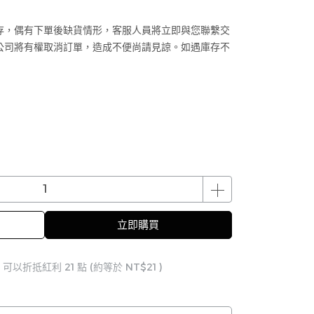
存，偶有下單後缺貨情形，客服人員將立即與您聯繫交
公司將有權取消訂單，造成不便尚請見諒。如遇庫存不
立即購買
 」可以折抵紅利
21
點 (約等於
NT$21
)