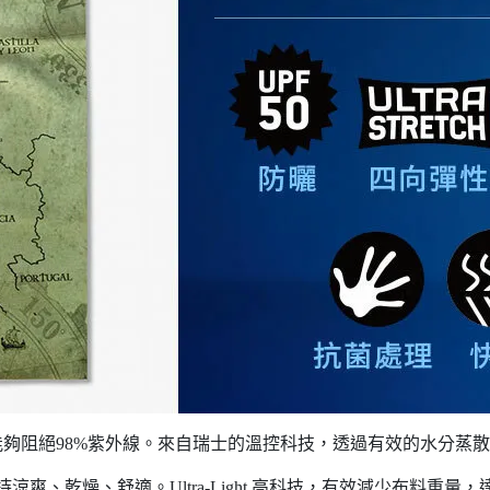
系數能夠阻絕98%紫外線。來自瑞士的溫控科技，透過有效的水分
涼爽、乾燥、舒適。Ultra-Light 高科技，有效減少布料重量