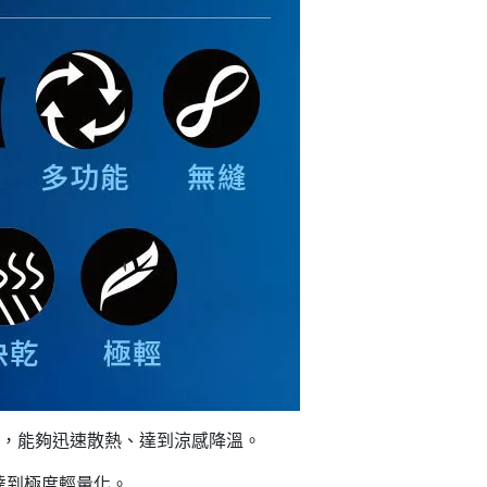
蒸散，能夠迅速散熱、達到涼感降溫。
，達到極度輕量化。