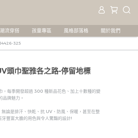
潮流穿搭
孩童專區
風格部落格
關於我們
4426-325
t抗UV頭巾聖雅各之路-停留地標
頭巾，每季開發超過 300 種新品花色、加上十數種的變
化的品牌魅力。
名，無論是排汗、快乾、抗 UV、防風、保暖，甚至在整
班牙豐富大膽的用色與令人驚豔的設計!