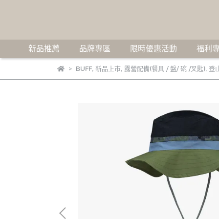
新品推薦
品牌專區
限時優惠活動
福利專
BUFF
,
新品上市
,
露營配備(餐具 / 盤/ 碗 /叉匙)
,
登山