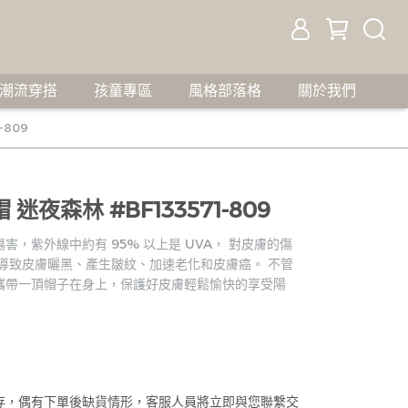
潮流穿搭
孩童專區
風格部落格
關於我們
-809
迷夜森林 #BF133571-809
，紫外線中約有 95% 以上是 UVA， 對皮膚的傷
導致皮膚曬黑、產生皺紋、加速老化和皮膚癌。 不管
攜帶一頂帽子在身上，保護好皮膚輕鬆愉快的享受陽
存，偶有下單後缺貨情形，客服人員將立即與您聯繫交