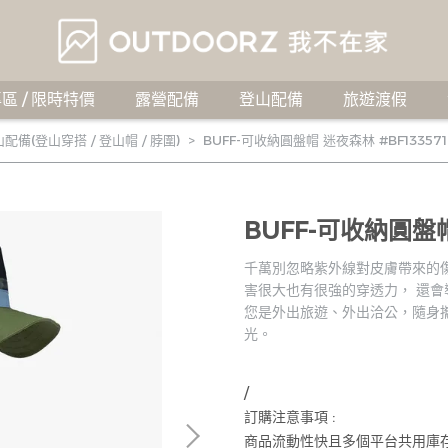
區 / 限時特價
露營配備
登山配備
旅遊渡假
配備(登山穿搭 / 登山帽 / 脖圍)
BUFF-可收納圓盤帽 迷夜森林 #BF133571
BUFF-可收納圓盤帽 
千萬別忽略紫外線對皮膚帶來的傷害
害很大也有很強的穿透力， 還會
您是外出旅遊、外出洽公，隨身
光。
/
訂購注意事項 :
商品流動性快且多個平台共用庫