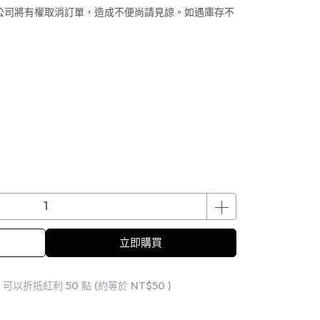
公司將有權取消訂單，造成不便尚請見諒。如遇庫存不
立即購買
 」可以折抵紅利
50
點 (約等於
NT$50
)