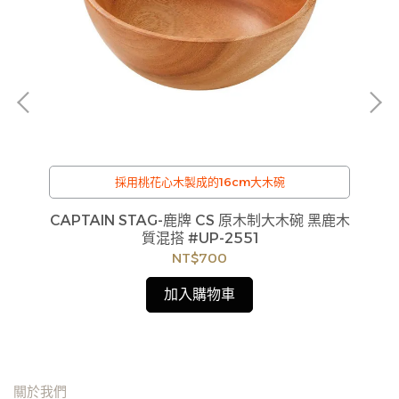
採用桃花心木製成的16cm大木碗
49
CAPTAIN STAG-鹿牌 CS 原木制大木碗 黑鹿木
C
質混搭 #UP-2551
NT$700
加入購物車
關於我們