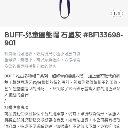
1
/
5
BUFF-兒童圓盤帽 石墨灰 #BF133698-
901
軟質帽沿可捲收，收納後尺寸極小可放口袋
重量輕、體積小、可以壓扁收納，方便攜帶
為您的寶貝阻擋紫外線的傷害
BUFF 推出多種帽子系列，超輕量的機能材質，加上無可取代的剪
裁工藝與西班牙style繽紛熱情的設計，顛覆你對傳統帽子的印象，
甚至在整體造型的搭配上，都突顯了它西班牙豐富大膽的用色與令
人驚豔的設計!
/
訂購注意事項 :
商品流動性快且多個平台共用庫存，偶有下單後缺貨情形，客服人
員將立即與您聯繫交期或更換商品，如無法出貨，本公司將有權取
消訂單，造成不便尚請見諒。如遇庫存不足無法下單，亦歡迎洽詢