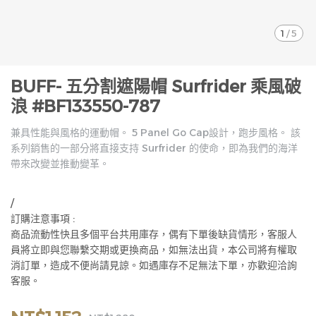
1
/
5
BUFF- 五分割遮陽帽 Surfrider 乘風破
浪 #BF133550-787
兼具性能與風格的運動帽。 5 Panel Go Cap設計，跑步風格。 該
系列銷售的一部分將直接支持 Surfrider 的使命，即為我們的海洋
帶來改變並推動變革。
/
訂購注意事項 :
商品流動性快且多個平台共用庫存，偶有下單後缺貨情形，客服人
員將立即與您聯繫交期或更換商品，如無法出貨，本公司將有權取
消訂單，造成不便尚請見諒。如遇庫存不足無法下單，亦歡迎洽詢
客服。