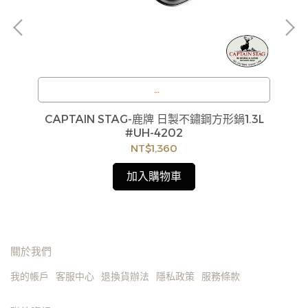
訂購注意事項 :
/單寧
CAPTAIN STAG-鹿牌 日製不鏽鋼方形鍋1.3L
限
貨
商品流動性快且多個平台共用庫存，偶有下單後缺貨
#UH-4202
如
情形，客服人員將立即與您聯繫交期或更換商品，如
NT$1,360
見
無法出貨，本公司將有權取消訂單，造成不便尚請見
諒。如遇庫存不足無法下單，亦歡迎洽詢客服。
加入購物車
關於我們
我的帳戶
客服中心
退換貨辦法
隱私政策
服務條款