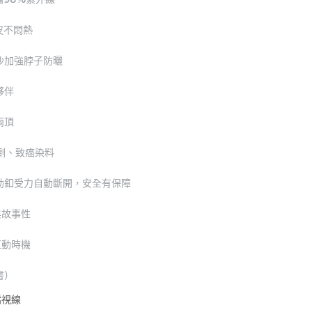
皮不悶熱
玩沙加強脖子防曬
夥伴
兩頂
光劑、致癌染料
勒釦受力自動斷開，安全有保障
與故事性
互動時機
書）
擋視線