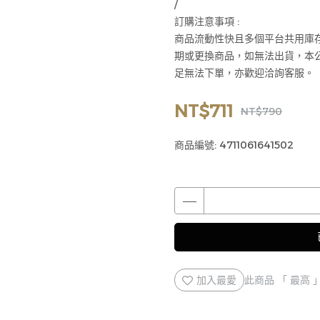
/
訂購注意事項 :
商品流動性快且多個平台共用庫
期或更換商品，如無法出貨，本
足無法下單，亦歡迎洽詢客服。
NT$711
NT$790
商品編號:
4711061641502
加入最愛
此商品 「 最高