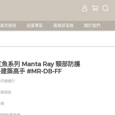
潮流穿搭
孩童專區
風格部落格
關於我們
-兒童魟魚系列 Manta Ray 頸部防護
築高手 #MR-DB-FF
牛仔通通行
用兩相宜
滑順
擋98%紫外線