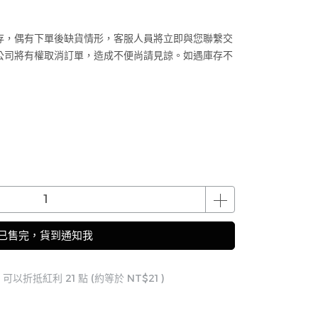
存，偶有下單後缺貨情形，客服人員將立即與您聯繫交
公司將有權取消訂單，造成不便尚請見諒。如遇庫存不
已售完，貨到通知我
 」可以折抵紅利
21
點 (約等於
NT$21
)