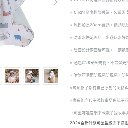
⭐ 0.1cm極度輕薄透氣，久戴頭
⭐ 尾巴加長20cm護頸，低頭
⭐ 防潑水快乾面料，出遊玩水好
⭐ 雙面設計兩面皆可戴，一頂抵
⭐ 通過CNS安全規範，不含螢
⭐ 附贈可調節防風繩防風繩，防
⭐每頂帽子都有自己原創的風格
⭐家長能向孩子說故事增進親子
（可至咘哩官網下載電子錄故事
2024全新升級可塑型線圈不遮