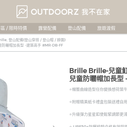
區 / 限時特價
露營配備
登山配備
旅遊渡假
rille
,
登山配備(登山穿搭 / 登山帽 / 脖圍)
護 兒童防曬帽加長型 -建築高手 #MR-DB-FF
Brille Brille
兒童防曬帽加長型 -建
⭐帽簷曲線造型任你變換想荷葉
⭐附贈精美紙卡禮盒包裝送禮自
⭐升級彈力星星釦使鬆緊調節更
⭐ UPF50+防曬檢驗合格有效阻