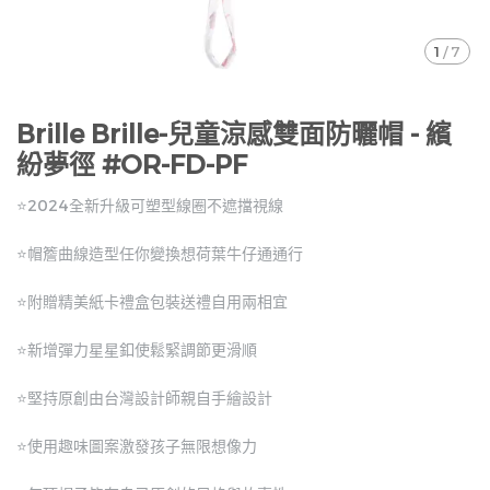
1
/
7
Brille Brille-兒童涼感雙面防曬帽 - 繽
紛夢徑 #OR-FD-PF
⭐2024全新升級可塑型線圈不遮擋視線
⭐帽簷曲線造型任你變換想荷葉牛仔通通行
⭐附贈精美紙卡禮盒包裝送禮自用兩相宜
⭐新增彈力星星釦使鬆緊調節更滑順
⭐堅持原創由台灣設計師親自手繪設計
⭐使用趣味圖案激發孩子無限想像力