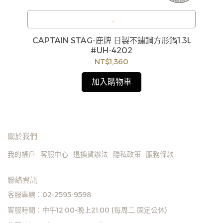
成
肩
7
則
訂購注意事項 :
夾克｜
CAPTAIN STAG-鹿牌 日製不鏽鋼方形鍋1.3L
與
商品流動性快且多個平台共用庫存，偶有下單後缺貨
#UH-4202
情形，客服人員將立即與您聯繫交期或更換商品，如
NT$1,360
無法出貨，本公司將有權取消訂單，造成不便尚請見
諒。如遇庫存不足無法下單，亦歡迎洽詢客服。
加入購物車
貨
如
見
關於我們
我的帳戶
客服中心
退換貨辦法
隱私政策
服務條款
聯絡資訊
客服專線：02-2595-9598
客服時間：中午12:00-晚上21:00 (每周二 固定公休)