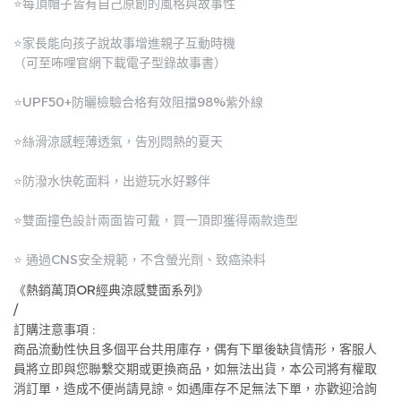
⭐每頂帽子皆有自己原創的風格與故事性
⭐家長能向孩子說故事增進親子互動時機
（可至咘哩官網下載電子型錄故事書）
⭐UPF50+防曬檢驗合格有效阻擋98%紫外線
⭐絲滑涼感輕薄透氣，告別悶熱的夏天
⭐防潑水快乾面料，出遊玩水好夥伴
⭐雙面撞色設計兩面皆可戴，買一頂即獲得兩款造型
⭐ 通過CNS安全規範，不含螢光劑、致癌染料
《熱銷萬頂OR經典涼感雙面系列》
/
訂購注意事項 :
商品流動性快且多個平台共用庫存，偶有下單後缺貨情形，客服人
員將立即與您聯繫交期或更換商品，如無法出貨，本公司將有權取
消訂單，造成不便尚請見諒。如遇庫存不足無法下單，亦歡迎洽詢