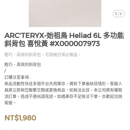
1
/
8
ARC'TERYX-始祖鳥 Heliad 6L 多功能
斜背包 喜悅黃 #X000007973
輕巧、高效的斜背包，可容納日常必需品。
輕巧、高效的斜背包
/
訂購注意事項 :
商品流動性快且多個平台共用庫存，偶有下單後缺貨情形，客服人
員將立即與您聯繫交期或更換商品，如無法出貨，本公司將有權取
消訂單，造成不便尚請見諒。如遇庫存不足無法下單，亦歡迎洽詢
客服。
NT$1,980