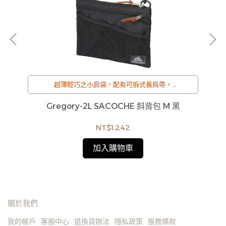
，
超薄輕巧之小肩袋，配有可拆式長肩帶。
背
/
訂購注意事項 :
身袋
Gregory-2L SACOCHE 斜背包 M 黑
商品流動性快且多個平台共用庫存，偶有下單後缺貨
情形，客服人員將立即與您聯繫交期或更換商品，如
NT$1,242
無法出貨，本公司將有權取消訂單，造成不便尚請見
諒。如遇庫存不足無法下單，亦歡迎洽詢客服。
加入購物車
關於我們
我的帳戶
客服中心
退換貨辦法
隱私政策
服務條款