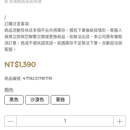
◍ 台灣製造品質保證
/
訂購注意事項 :
商品流動性快且多個平台共用庫存，偶有下單後缺貨情形，客服人
員將立即與您聯繫交期或更換商品，如無法出貨，本公司將有權取
消訂單，造成不便尚請見諒。如遇庫存不足無法下單，亦歡迎洽詢
客服。
NT$1,390
商品編號:
4719231761791
顏色
黑色
沙漠色
軍綠