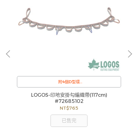
附4個D型環
/
訂購注意事項 :
3L
LOGOS-印地安掛勾編織帶(117cm)
C
貨
商品流動性快且多個平台共用庫存，偶有下單後缺貨
#72685102
如
情形，客服人員將立即與您聯繫交期或更換商品，如
NT$765
見
無法出貨，本公司將有權取消訂單，造成不便尚請見
諒。如遇庫存不足無法下單，亦歡迎洽詢客服。
已售完