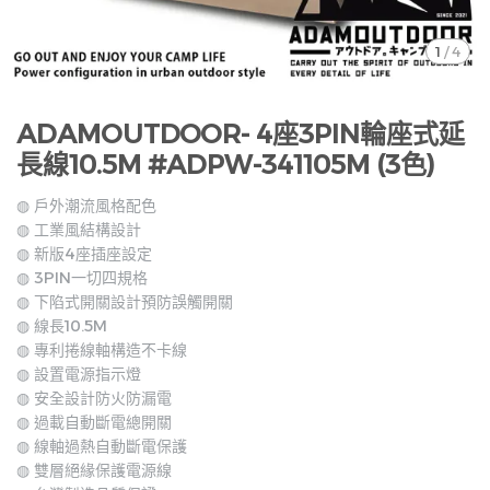
1
/
4
ADAMOUTDOOR- 4座3PIN輪座式延
長線10.5M #ADPW-341105M (3色)
◍ 戶外潮流風格配色
◍ 工業風結構設計
◍ 新版4座插座設定
◍ 3PIN一切四規格
◍ 下陷式開關設計預防誤觸開關
◍ 線長10.5M
◍ 專利捲線軸構造不卡線
◍ 設置電源指示燈
◍ 安全設計防火防漏電
◍ 過載自動斷電總開關
◍ 線軸過熱自動斷電保護
◍ 雙層絕緣保護電源線