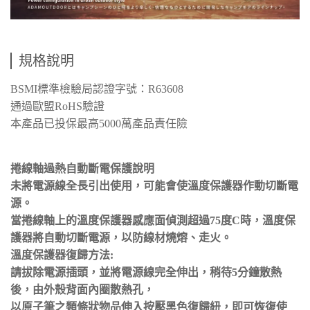
規格說明
BSMI標準檢驗局認證字號：R63608
通過歐盟RoHS驗證
本產品已投保最高5000萬產品責任險
捲線軸過熱自動斷電保護說明
未將電源線全長引出使用，可能會使溫度保護器作動切斷電
源。
當捲線軸上的溫度保護器感應面偵測超過75度C時，溫度保
護器將自動切斷電源，以防線材燒熔、走火。
溫度保護器復歸方法:
請拔除電源插頭，並將電源線完全伸出，稍待5分鐘散熱
後，由外殼背面內圈散熱孔，
以原子筆之類條狀物品伸入按壓黑色復歸紐，即可恢復使