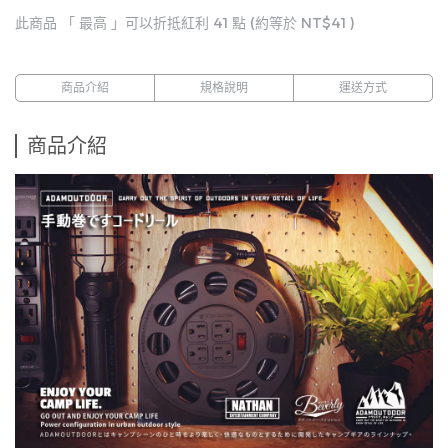
此商品 「 最高 」可以折抵紅利
41
點 (約等於
NT$41
)
商品介紹
規格說明
運送方式
商品介紹