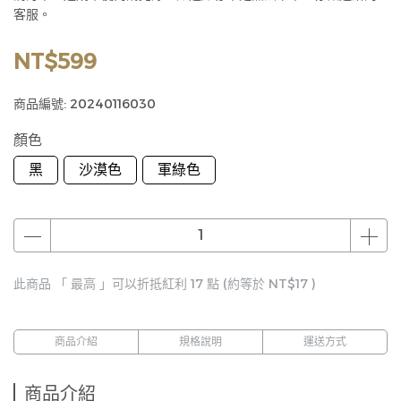
客服。
NT$599
商品編號:
20240116030
顏色
黑
沙漠色
軍綠色
此商品 「 最高 」可以折抵紅利
17
點 (約等於
NT$17
)
商品介紹
規格說明
運送方式
商品介紹