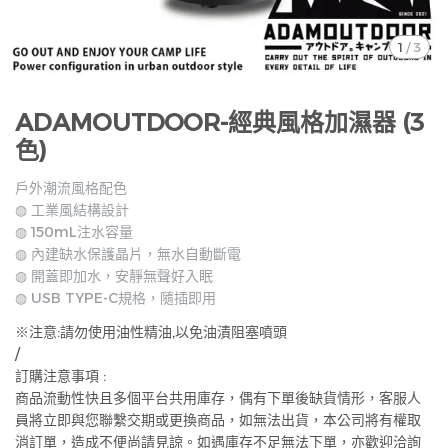
1
/
3
ADAMOUTDOOR-經典風格加濕器 (3
色)
戶外潮流風格配色
◍ 工業風結構設計
◍ 150mL注水容量
◍ 內建缺水保護晶片，無水自動斷電
◍ 開蓋即加水，安靜無聲好入眠
◍ USB TYPE-C規格，隨插即用
※注意:請勿使用油性精油,以免油漬阻塞噴頭
/
訂購注意事項 :
商品流動性快且多個平台共用庫存，偶有下單後缺貨情形，客服人
員將立即與您聯繫交期或更換商品，如無法出貨，本公司將有權取
消訂單，造成不便尚請見諒。如遇庫存不足無法下單，亦歡迎洽詢