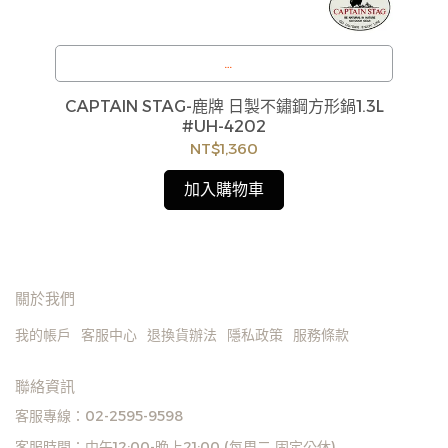
可
訂購注意事項 :
黑
CAPTAIN STAG-鹿牌 日製不鏽鋼方形鍋1.3L
商品流動性快且多個平台共用庫存，偶有下單後缺貨
#UH-4202
貨
情形，客服人員將立即與您聯繫交期或更換商品，如
NT$1,360
如
無法出貨，本公司將有權取消訂單，造成不便尚請見
見
諒。如遇庫存不足無法下單，亦歡迎洽詢客服。
加入購物車
關於我們
我的帳戶
客服中心
退換貨辦法
隱私政策
服務條款
聯絡資訊
客服專線：02-2595-9598
客服時間：中午12:00-晚上21:00 (每周二 固定公休)