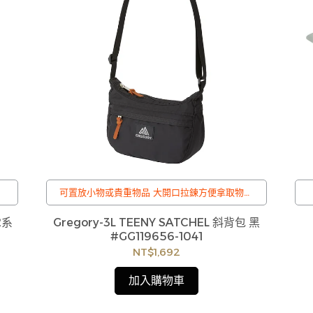
可置放小物或貴重物品 大開口拉鍊方便拿取物品
可調式肩背帶
/
2系
Gregory-3L TEENY SATCHEL 斜背包 黑
後
訂購注意事項 :
#GG119656-1041
換
商品流動性快且多個平台共用庫存，偶有下單後
NT$1,692
造
缺貨情形，客服人員將立即與您聯繫交期或更換
歡
商品，如無法出貨，本公司將有權取消訂單，造
加入購物車
成不便尚請見諒。如遇庫存不足無法下單，亦歡
迎洽詢客服。