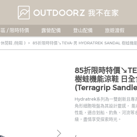
區 / 限時特價
露營配備
登山配備
旅遊渡假
 休閒鞋 /拖鞋 )
85折限時特價↘TEVA-男 HYDRATREK SANDAL 樹蛙機能涼鞋 
85折限時特價↘TEV
樹蛙機能涼鞋 日全食藍
(Terragrip Sandle
Hydratrek系列為一雙創新
角形細胞吸盤為其設計靈感， 能
性能，適合划船、釣魚、河流等
級，盡情享受探索時光。