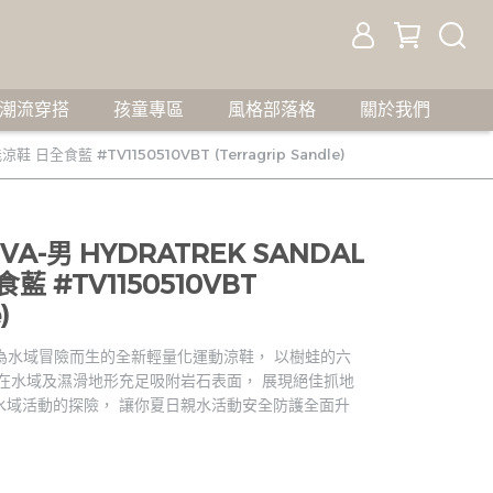
潮流穿搭
孩童專區
風格部落格
關於我們
日全食藍 #TV1150510VBT (Terragrip Sandle)
A-男 HYDRATREK SANDAL
 #TV1150510VBT
)
且專為水域冒險而生的全新輕量化運動涼鞋， 以樹蛙的六
在水域及濕滑地形充足吸附岩石表面， 展現絕佳抓地
水域活動的探險， 讓你夏日親水活動安全防護全面升