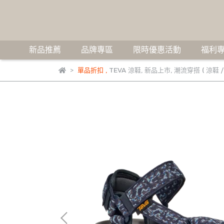
新品推薦
品牌專區
限時優惠活動
福利專
單品折扣
,
TEVA 涼鞋
,
新品上市
,
潮流穿搭 ( 涼鞋 /