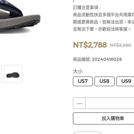
/
訂購注意事項 :
商品流動性快且多個平台共用庫
期或更換商品，如無法出貨，本
足無法下單，亦歡迎洽詢客服。
NT$2,788
NT$3,280
商品編號:
20240416028
大小
US7
US8
US9
加入購物車