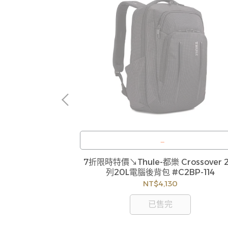
:
訂購注意事項 :
S 石燒天然石 #M-
7折限時特價↘Thule-都樂 Crossover 
庫存，偶有下單後
商品流動性快且多個平台共用庫存，偶有下單
列20L電腦後背包 #C2BP-114
您聯繫交期或更換
缺貨情形，客服人員將立即與您聯繫交期或更
NT$4,130
有權取消訂單，造
商品，如無法出貨，本公司將有權取消訂單，
足無法下單，亦歡
成不便尚請見諒。如遇庫存不足無法下單，亦
已售完
迎洽詢客服。