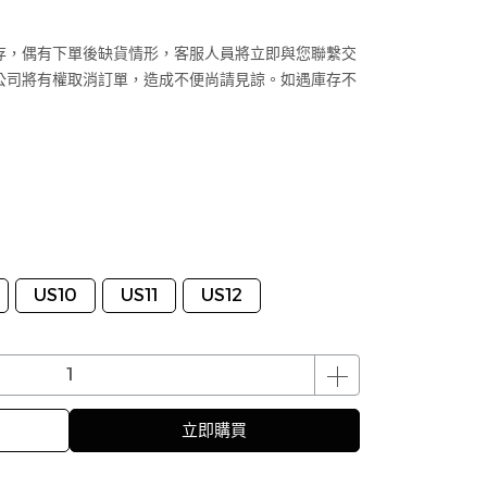
存，偶有下單後缺貨情形，客服人員將立即與您聯繫交
公司將有權取消訂單，造成不便尚請見諒。如遇庫存不
US10
US11
US12
立即購買