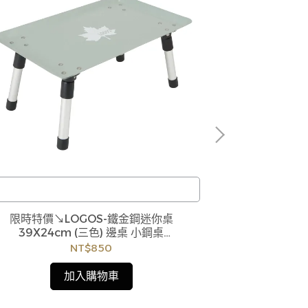
訂購注意事項 :
限時特價↘LOGOS-鐵金鋼迷你桌
CAPTAIN ST
商品流動性快且多個平台共用庫存，偶有下單後
商品流動性快且
39X24cm (三色) 邊桌 小鋼桌
缺貨情形，客服人員將立即與您聯繫交期或更換
缺貨情形，客服
#73189049#73189050 #73189051
NT$850
商品，如無法出貨，本公司將有權取消訂單，造
商品，如無法出
成不便尚請見諒。如遇庫存不足無法下單，亦歡
成不便尚請見諒
加入購物車
迎洽詢客服。