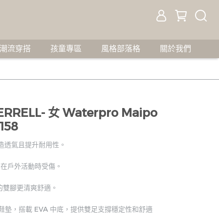
潮流穿搭
孩童專區
風格部落格
關於我們
ELL- 女 Waterpro Maipo
158
打造透氣且提升耐用性。
腳在戶外活動時受傷。
動的雙腳更清爽舒適。
可拆式EVA鞋墊，搭載 EVA 中底，提供雙足支撐穩定性和舒適