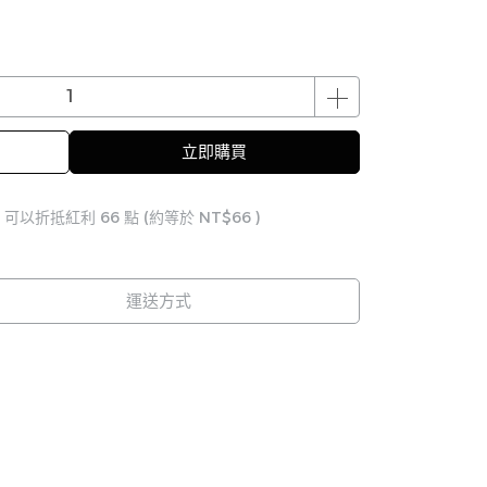
立即購買
 」可以折抵紅利
66
點 (約等於
NT$66
)
運送方式