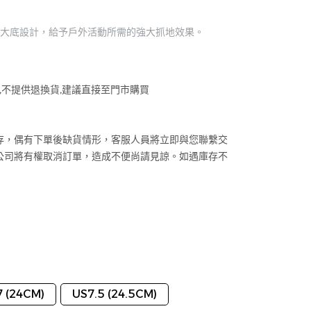
膠 黃金大底設計，給予戶外活動所需的強大抓地效果。
,不提供退換貨,建議直接至門市購買
存，偶有下單後缺貨情形，客服人員將立即與您聯繫交
公司將有權取消訂單，造成不便尚請見諒。如遇庫存不
 (24CM)
US7.5 (24.5CM)