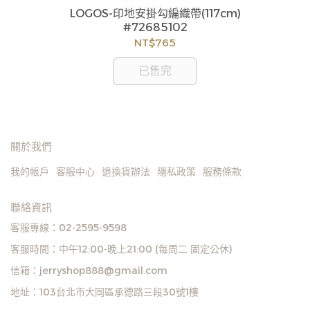
訂購注意事項 :
0
LOGOS-印地安掛勾編織帶(117cm)
商品流動性快且多個平台共用庫存，偶有下單後缺貨
#72685102
情形，客服人員將立即與您聯繫交期或更換商品，如
NT$765
無法出貨，本公司將有權取消訂單，造成不便尚請見
諒。如遇庫存不足無法下單，亦歡迎洽詢客服。
已售完
關於我們
我的帳戶
客服中心
退換貨辦法
隱私政策
服務條款
聯絡資訊
客服專線：02-2595-9598
客服時間：中午12:00-晚上21:00 (每周二 固定公休)
信箱：jerryshop888@gmail.com
地址：103台北市大同區承德路三段30號1樓