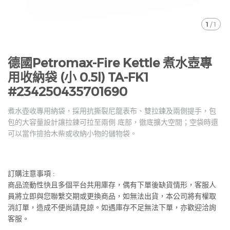
1
/
1
德國Petromax-Fire Kettle 煮水壺專
用收納袋 (小 0.5l) TA-FK1
#234250435701690
煮水壺收專用納袋，採用抗撕裂尼龍表布、雙拉鍊及兩側提手，包
包的大容量設計讓拉鍊可拉至兩側 底部，徹底擴大空間；空袋時還
可以當作撿拾木柴或收納小物的儲物袋。
訂購注意事項 :
商品流動性快且多個平台共用庫存，偶有下單後缺貨情形，客服人
員將立即與您聯繫交期或更換商品，如無法出貨，本公司將有權取
消訂單，造成不便尚請見諒。如遇庫存不足無法下單，亦歡迎洽詢
客服。