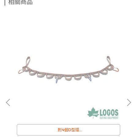
相關商品
附4個D型環
/