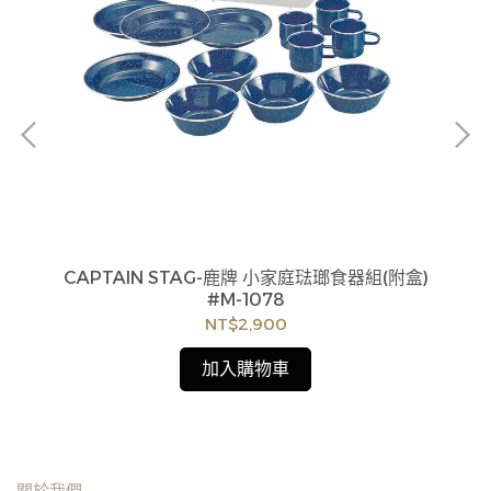
可
CAPTAIN STAG-鹿牌 小家庭琺瑯食器組(附盒)
黑
#M-1078
貨
NT$2,900
如
見
加入購物車
關於我們