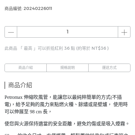
商品編號:
20240226011
此商品 「 最高 」可以折抵紅利
36
點 (約等於
NT$36
)
商品介紹
規格說明
運送方式
商品介紹
Petromax 伸縮吹風管，能讓您以最純粹簡單的方式(不插
電)，給予足夠的風力來點燃火種、餘燼或是壁爐， 使用時
可以伸展至 98 cm 長，
使您與火源保持適當的安全距離，避免灼傷或是吸入煙霧。