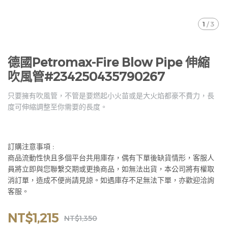
1
/
3
德國Petromax-Fire Blow Pipe 伸縮
吹風管#234250435790267
只要擁有吹風管，不管是要燃起小火苗或是大火焰都豪不費力，長
度可伸縮調整至你需要的長度。
訂購注意事項 :
商品流動性快且多個平台共用庫存，偶有下單後缺貨情形，客服人
員將立即與您聯繫交期或更換商品，如無法出貨，本公司將有權取
消訂單，造成不便尚請見諒。如遇庫存不足無法下單，亦歡迎洽詢
客服。
NT$1,215
NT$1,350