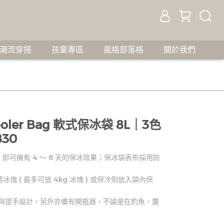
潮流穿搭
孩童專區
風格部落格
關於我們
ooler Bag 軟式保冰袋 8L｜3色
830
電，即可擁有 4 ～ 6 天的保冰效果；保冰袋表布採用防
 ( 最多可放 4kg 冰塊 ) 或保冷劑放入袋內保
帶與提手設計，另外亦備有開瓶器，不論是在釣魚、露