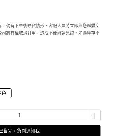
存，偶有下單後缺貨情形，客服人員將立即與您聯繫交
公司將有權取消訂單，造成不便尚請見諒。如遇庫存不
沙色
已售完，貨到通知我