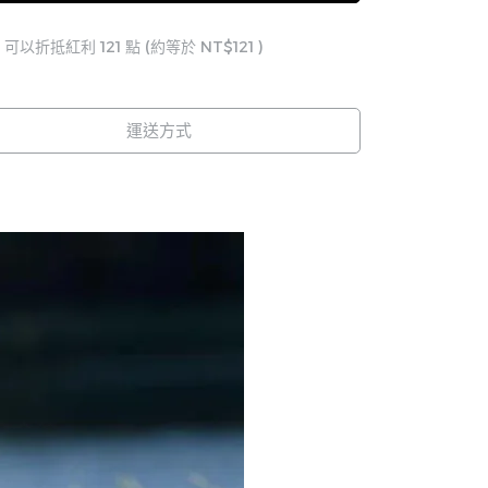
 」可以折抵紅利
121
點 (約等於
NT$121
)
運送方式