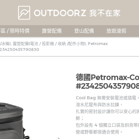
區 / 限時特價
露營配備
登山配備
旅遊渡假
/冰桶)
,
露營配備(電池 / 投影機 / 收納 /配件小物)
,
Petromax
234250435790830
德國Petromax-C
#234250435790
Cool Bag 無需安裝電池或插
潑水尼龍布與防水拉鍊，
扎實的密封設計讓你可以安心的將冰塊
鮮；
包外設有 4 個獨立口袋及斜背
營或野餐都很適合使用。