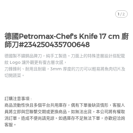
1
/
2
德國Petromax-Chef's Knife 17 cm 廚
師刀#234250435700648
德國製不鏽鋼品牌刀，純手工製造。刀面上的特殊塗層設計搭配龍
紋 Logo 讓外觀更有復古層次感，
刀鋒鋒利、耐用且耐磨，3mm 厚度的刀刃可以輕易將魚肉切片及
切開蔬菜。
訂購注意事項 :
商品流動性快且多個平台共用庫存，偶有下單後缺貨情形，客服人
員將立即與您聯繫交期或更換商品，如無法出貨，本公司將有權取
消訂單，造成不便尚請見諒。如遇庫存不足無法下單，亦歡迎洽詢
客服。