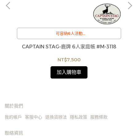
決
可容納6人活動
/
訂購注意事項 :
CAPTAIN STAG-鹿牌 6人家庭帳 #M-3118
商品流動性快且多個平台共用庫存，偶有下單後缺貨
貨
情形，客服人員將立即與您聯繫交期或更換商品，如
NT$7,500
如
無法出貨，本公司將有權取消訂單，造成不便尚請見
見
諒。如遇庫存不足無法下單，亦歡迎洽詢客服。
加入購物車
關於我們
我的帳戶
客服中心
退換貨辦法
隱私政策
服務條款
聯絡資訊