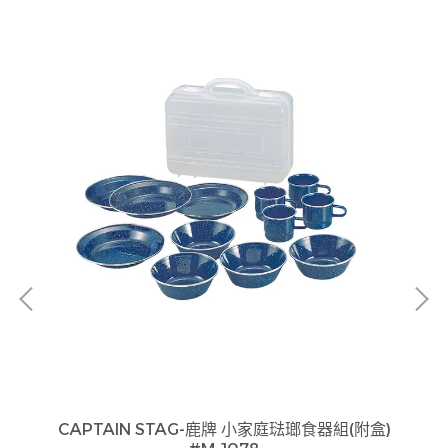
71459309
CAPTAIN STAG-鹿牌 小家庭琺瑯食器組(附盒)
貨