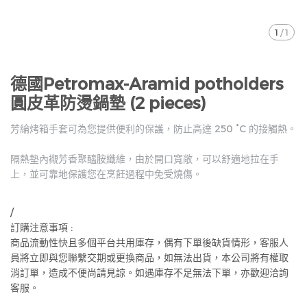
1
/
1
德國Petromax-Aramid potholders
圓皮革防燙鍋墊 (2 pieces)
芳綸烤箱手套可為您提供便利的保護，防止高達 250 °C 的接觸熱。
隔熱墊內襯芳香聚醯胺纖維，由於開口寬敞，可以舒適地拉在手
上，並可靠地保護您在烹飪過程中免受燒傷。
/
訂購注意事項 :
商品流動性快且多個平台共用庫存，偶有下單後缺貨情形，客服人
員將立即與您聯繫交期或更換商品，如無法出貨，本公司將有權取
消訂單，造成不便尚請見諒。如遇庫存不足無法下單，亦歡迎洽詢
客服。