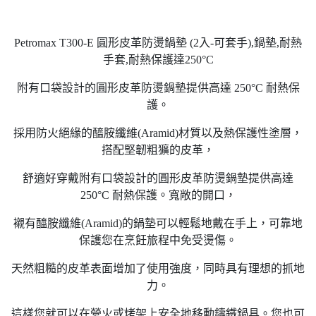
Petromax T300-E 圓形皮革防燙鍋墊 (2入-可套手),鍋墊,耐熱
手套,耐熱保護達250°C
附有口袋設計的圓形皮革防燙鍋墊提供高達 250°C 耐熱保
護。
採用防火絕緣的醯胺纖維(Aramid)材質以及熱保護性塗層，
搭配堅韌粗獷的皮革，
舒適好穿戴附有口袋設計的圓形皮革防燙鍋墊提供高達
250°C 耐熱保護。寬敞的開口，
襯有醯胺纖維(Aramid)的鍋墊可以輕鬆地戴在手上，可靠地
保護您在烹飪旅程中免受燙傷。
天然粗糙的皮革表面增加了使用強度，同時具有理想的抓地
力。
這樣您就可以在營火或烤架上安全地移動鑄鐵鍋具。您也可