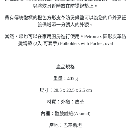
以將炊具暫時放在防燙鍋墊上。
帶有傳統徽標的橙色方形皮革防燙鍋墊可以為您的戶外烹飪
設備增添一分誘人的外觀。
當然，您也可以在家用廚房進行使用。Petromax 圓形皮革防
燙鍋墊 (2入-可套手) Potholders with Pocket, oval
產品規格
重量：405 g
尺寸：28.5 x 22.5 x 2.5 cm
材質：外襯：皮革
內裡：醯胺纖維(Aramid)
產地：巴基斯坦