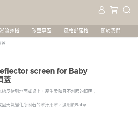
潮流穿搭
孩童專區
風格部落格
關於我們
射頂蓋
lector screen for Baby
射頂蓋
光線反射到地面或桌上，產生柔和且不刺眼的照明；
因天氣變化所附著的髒汙用髒，適用於Baby