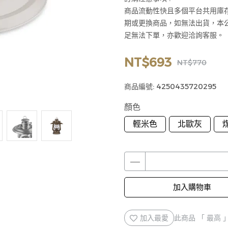
商品流動性快且多個平台共用庫
期或更換商品，如無法出貨，本
足無法下單，亦歡迎洽詢客服。
NT$693
NT$770
商品編號:
4250435720295
顏色
輕米色
北歐灰
加入購物車
加入最愛
此商品 「 最高