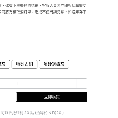
存，偶有下單後缺貨情形，客服人員將立即與您聯繫交
公司將有權取消訂單，造成不便尚請見諒。如遇庫存不
煤灰
噴砂古銅
噴砂鋼鐵灰
立即購買
 」可以折抵紅利
20
點 (約等於
NT$20
)