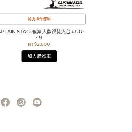
焚火操作便利
組立快速穩固
附收納袋方便攜帶
APTAIN STAG-鹿牌 大鼎鍋焚火台 #UG-
CAPTAIN 
可另購大三角吊鍋架使用
商品流動性快且
49
1
/
缺貨情形，客服
NT$2,800
訂購注意事項 :
商品，如無法出
商品流動性快且多個平台共用庫存，偶有下單後
成不便尚請見諒
加入購物車
缺貨情形，客服人員將立即與您聯繫交期或更換
商品，如無法出貨，本公司將有權取消訂單，造
成不便尚請見諒。如遇庫存不足無法下單，亦歡
迎洽詢客服。