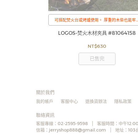
可搭配焚火台或烤爐使用。 厚重的木柴也能牢
捉住。
:
 日製不鏽鋼方形鍋
LOGOS-焚火木材夾具 #81064158
庫存，偶有下單後
02
您聯繫交期或更換
NT$630
有權取消訂單，造
足無法下單，亦歡
已售完
關於我們
我的帳戶
客服中心
退換貨辦法
隱私政策
聯絡資訊
客服專線：02-2595-9598
客服時間：中午12:00
信箱：jerryshop888@gmail.com
地址：10