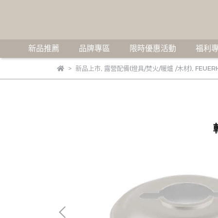
新品推薦
品牌專區
限時優惠活動
福利專
新品上市
,
露營配備(燈具/焚火/暖爐 /木材)
,
FEUER