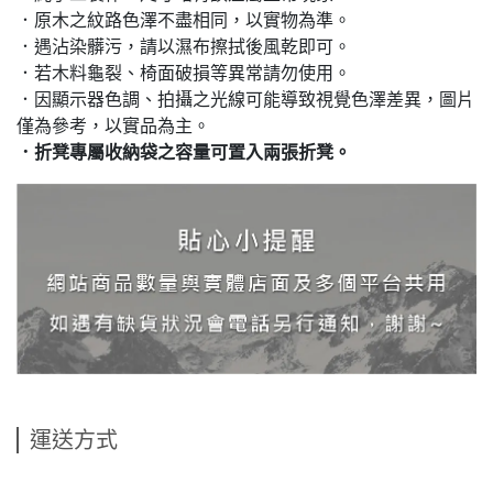
．原木之紋路色澤不盡相同，以實物為準。
．遇沾染髒污，請以濕布擦拭後風乾即可。
．若木料龜裂、椅面破損等異常請勿使用。
．因顯示器色調、拍攝之光線可能導致視覺色澤差異，圖片
僅為參考，以實品為主。
．折凳專屬收納袋之容量可置入兩張折凳。
運送方式