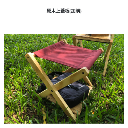
≡原木上蓋板(加購)≡