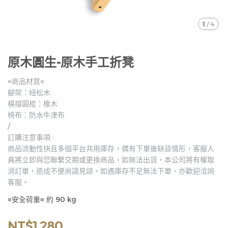
1
/
4
原木圓生-原木手工折凳
≡商品材質≡
腳架：紐松木
橫撐圓棍：橡木
椅布：防水牛津布
/
訂購注意事項 :
商品流動性快且多個平台共用庫存，偶有下單後缺貨情形，客服人
員將立即與您聯繫交期或更換商品，如無法出貨，本公司將有權取
消訂單，造成不便尚請見諒。如遇庫存不足無法下單，亦歡迎洽詢
客服。
≡安全荷重≡ 約 90 kg
NT$1,280