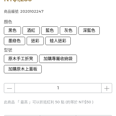
商品編號:
2020102247
顏色
黑色
酒紅
藍色
灰色
深藍色
墨綠色
迷彩
蛙人迷彩
型號
原木手工折凳
加購專屬收納袋
加購原木上蓋板
此商品 「 最高 」可以折抵紅利
50
點 (約等於
NT$50
)