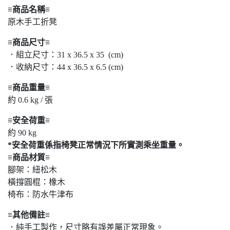
≡商品名稱≡
原木手工折凳
≡商品尺寸≡
．組立尺寸：31 x 36.5 x 35 (cm)
．收納尺寸：44 x 36.5 x 6.5 (cm)
≡商品重量≡
約 0.6 kg / 張
≡安全荷重≡
約 90 kg
*安全荷重係指椅凳正常情況下所實測乘坐重量。
≡商品材質≡
腳架：紐松木
橫撐圓棍：橡木
椅布：防水牛津布
≡其他備註≡
．純手工製作，尺寸略有誤差屬正常現象。