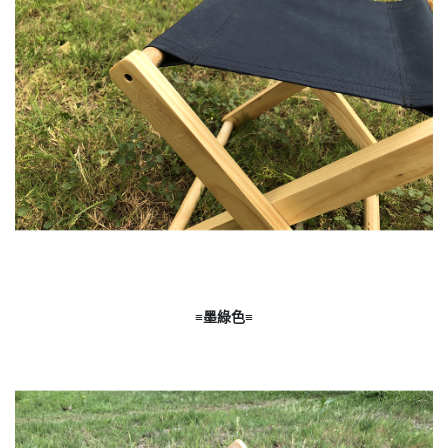
≡墨綠色≡