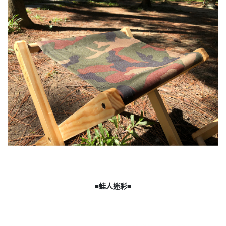
≡蛙人迷彩≡