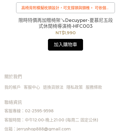
不
高椅背附模擬枕頭設計，可支撐頭與頸椎。 可依個人
使
需求調整位置。 舒適透氣、耐用好坐，收納簡單。
椅面寬度與深度 加大加深。 腳架 , 管壁加粗 。 靠背
限時特價再加贈椅架↘Decuyper-夏慕尼五段
有五段式調整,從直立到躺坐,讓您輕鬆找到最舒適角
式休閒椅導演椅-HFC003
度。
NT$1,990
/
訂購注意事項 :
加入購物車
商品流動性快且多個平台共用庫存，偶有下單後缺貨
情形，客服人員將立即與您聯繫交期或更換商品，如
無法出貨，本公司將有權取消訂單，造成不便尚請見
諒。如遇庫存不足無法下單，亦歡迎洽詢客服。
關於我們
我的帳戶
客服中心
退換貨辦法
隱私政策
服務條款
聯絡資訊
客服專線：02-2595-9598
客服時間：中午12:00-晚上21:00 (每周二 固定公休)
信箱：jerryshop888@gmail.com