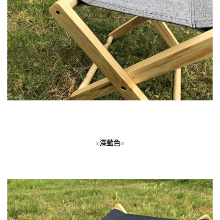
≡深藍色≡