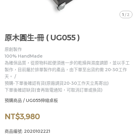
1
/
2
原木圓生-冊 ( UG055 )
原創製作
100% HandMade
為確保品質，從原物料起便須進一步的乾燥與濕度調節，並以手工
製作，目前屬於排單製作的產品，由下單至出貨約需 20-30工作
天。 /
預購-下單後確認有貨(原廠調貨20-30工作天立馬寄出)
下單後確認缺貨(會再致電通知，可取消訂單或換貨)
預購商品 / UG055伸縮桌板
NT$3,980
商品編號:
2020102221