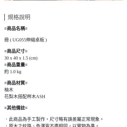
規格說明
≡商品名稱≡
冊 ( UG055伸縮桌板 )
≡商品尺寸≡
30 x 40 x 1.5 (cm)
≡商品重量≡
約 1.0 kg
≡商品材質≡
柚木
花梨木搭配梣木ASH
≡其他備註≡
．此商品為手工製作，尺寸略有誤差屬正常現象。
．原木之紋路、色澤皆不盡相同，以實物為準。