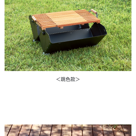
＜跳色款＞