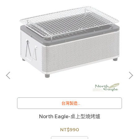
也
台灣製造
/
訂購注意事項 :
2
North Eagle-桌上型燒烤爐
CA
商品流動性快且多個平台共用庫存，偶有下單後缺貨
情形，客服人員將立即與您聯繫交期或更換商品，如
NT$990
無法出貨，本公司將有權取消訂單，造成不便尚請見
諒。如遇庫存不足無法下單，亦歡迎洽詢客服。