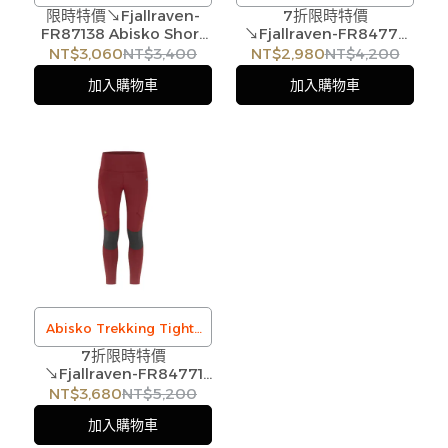
限時特價↘Fjallraven-
吸引力的俐落外型，怎能讓
7折限時特價
FR87138 Abisko Short
↘Fjallraven-FR84773
訂購注意事項 :
人不愛上Abisko Tights
緊身褲 女｜4色
Abisko Tights 緊身褲 女
NT$3,060
NT$3,400
NT$2,980
NT$4,200
商品流動性快且多個平台共
呢？
｜4色
加入購物車
加入購物車
用庫存，偶有下單後缺貨情
/
形，客服人員將立即與您聯
訂購注意事項 :
繫交期或更換商品，如無法
商品流動性快且多個平台共
出貨，本公司將有權取消訂
用庫存，偶有下單後缺貨情
單，造成不便尚請見諒。如
形，客服人員將立即與您聯
遇庫存不足無法下單，亦歡
繫交期或更換商品，如無法
迎洽詢客服。
出貨，本公司將有權取消訂
單，造成不便尚請見諒。如
遇庫存不足無法下單，亦歡
迎洽詢客服。
Abisko Trekking Tights
Pro 是一款高科技單品，採
7折限時特價
↘Fjallraven-FR84771
用再生聚酯纖維雙面布
Abisko Trekking Tights
NT$3,680
NT$5,200
（Interlock）與吸濕排汗
Pro 緊身褲 女｜4色
加入購物車
的彈性布料製成，具有啞光