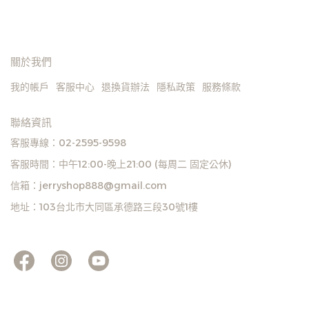
的色澤、不透光。7/8褲
長，是搭配襪子和登山鞋的
理想之選，不會因布料造成
關於我們
皮膚的摩擦或是影響血液循
環，褲腳收尾處很服貼；採
我的帳戶
客服中心
退換貨辦法
隱私政策
服務條款
用高彈性 Cordura 於臀部
和膝蓋局部加強耐磨，提供
聯絡資訊
額外的保護，無懼崎嶇地
客服專線：02-2595-9598
形。
客服時間：中午12:00-晚上21:00 (每周二 固定公休)
/
信箱：jerryshop888@gmail.com
訂購注意事項 :
商品流動性快且多個平台共
地址：103台北市大同區承德路三段30號1樓
用庫存，偶有下單後缺貨情
形，客服人員將立即與您聯
繫交期或更換商品，如無法
出貨，本公司將有權取消訂
單，造成不便尚請見諒。如