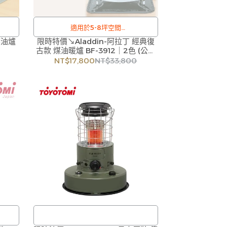
適用於5-8坪空間
煤油爐
限時特價↘Aladdin-阿拉丁 經典復
/
古款 煤油暖爐 BF-3912｜2色 (公司
訂購注意事項 :
貨)
NT$17,800
NT$33,800
，偶
商品流動性快且多個平台共用庫存，偶
即與
有下單後缺貨情形，客服人員將立即與
貨，
您聯繫交期或更換商品，如無法出貨，
尚請
本公司將有權取消訂單，造成不便尚請
歡迎
見諒。如遇庫存不足無法下單，亦歡迎
洽詢客服。