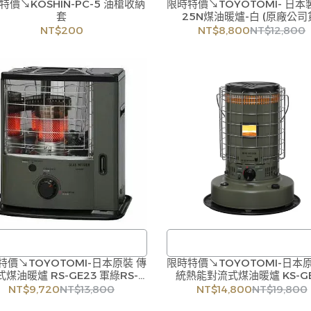
特價↘KOSHIN-PC-5 油槍收納
/
限時特價↘TOYOTOMI- 日本製
/
套
25N煤油暖爐-白 (原廠公司
訂購注意事項 :
訂購注意事項 :
NT$200
NT$8,800
NT$12,800
品流動性快且多個平台共用庫存，偶
商品流動性快且多個平台共用庫存
下單後缺貨情形，客服人員將立即與
有下單後缺貨情形，客服人員將立
聯繫交期或更換商品，如無法出貨，
您聯繫交期或更換商品，如無法出
公司將有權取消訂單，造成不便尚請
本公司將有權取消訂單，造成不便
諒。如遇庫存不足無法下單，亦歡迎
見諒。如遇庫存不足無法下單，亦
洽詢客服。
洽詢客服。
特價↘TOYOTOMI-日本原裝 傳
/
限時特價↘TOYOTOMI-日本
/
式煤油暖爐 RS-GE23 軍綠RS-
統熱能對流式煤油暖爐 KS-G
訂購注意事項 :
訂購注意事項 :
23G/沙色RS-GE23T (原廠公司
KS-GE67G/KS-GE67T-(2色)
NT$9,720
NT$13,800
NT$14,800
NT$19,800
品流動性快且多個平台共用庫存，偶
商品流動性快且多個平台共用庫存
貨)
公司貨)