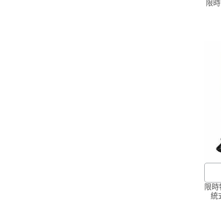
限時
商
有
您
本
見
限時
統
GE
商