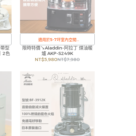
適用於5-7坪室內空間
攜帶型
限時特價↘Aladdin-阿拉丁 煤油暖
/
｜2色
爐 AKP-S249K
，偶
訂購注意事項 :
NT$5,980
NT$7,980
即與
商品流動性快且多個平台共用庫存，偶
貨，
有下單後缺貨情形，客服人員將立即與
尚請
您聯繫交期或更換商品，如無法出貨，
歡迎
本公司將有權取消訂單，造成不便尚請
見諒。如遇庫存不足無法下單，亦歡迎
洽詢客服。