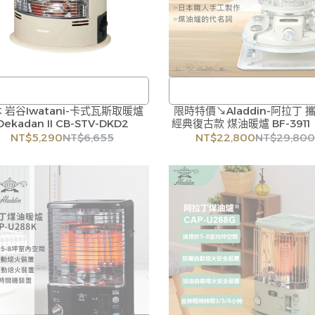
 岩谷Iwatani-卡式瓦斯取暖爐
/
限時特價↘Aladdin-阿拉丁 
訂購注意事項 :
Dekadan II CB-STV-DKD2
經典復古款 煤油暖爐 BF-3911
訂購注意事項 :
商品流動性快且多個平台共用庫存
NT$5,290
NT$6,655
NT$22,800
NT$29,800
品流動性快且多個平台共用庫存，偶
有下單後缺貨情形，客服人員將立
下單後缺貨情形，客服人員將立即與
您聯繫交期或更換商品，如無法出
聯繫交期或更換商品，如無法出貨，
本公司將有權取消訂單，造成不便
公司將有權取消訂單，造成不便尚請
見諒。如遇庫存不足無法下單，亦
諒。如遇庫存不足無法下單，亦歡迎
洽詢客服。
洽詢客服。