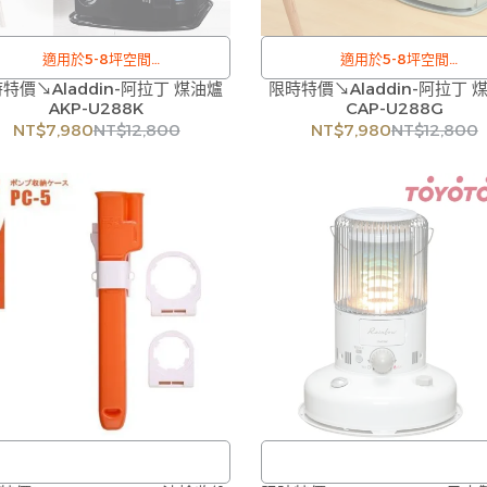
適用於5-8坪空間
適用於5-8坪空間
特價↘Aladdin-阿拉丁 煤油爐
/
限時特價↘Aladdin-阿拉丁 
/
AKP-U288K
CAP-U288G
訂購注意事項 :
訂購注意事項 :
NT$7,980
NT$12,800
NT$7,980
NT$12,800
品流動性快且多個平台共用庫存，偶
商品流動性快且多個平台共用庫存
下單後缺貨情形，客服人員將立即與
有下單後缺貨情形，客服人員將立
聯繫交期或更換商品，如無法出貨，
您聯繫交期或更換商品，如無法出
公司將有權取消訂單，造成不便尚請
本公司將有權取消訂單，造成不便
諒。如遇庫存不足無法下單，亦歡迎
見諒。如遇庫存不足無法下單，亦
洽詢客服。
洽詢客服。