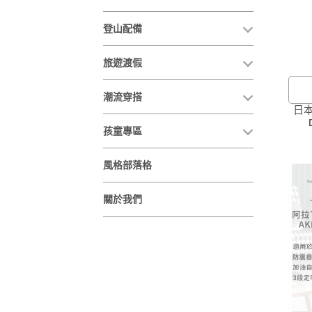
登山配備
旅遊渡假
潮流穿搭
日本
孩童專區
商
有
風格部落格
您
關於我們
本
見