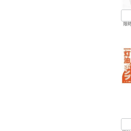
限時
商
有
您
本
見