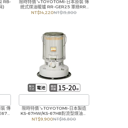
 RB-
限時特價↘TOYOTOMI-日本原裝 傳
/
貨)
統式煤油暖爐 RR-GER25 軍綠RR-
訂購注意事項 :
GER25G/沙色RR-GER25T (原廠公
NT$14,220
NT$15,800
，偶
商品流動性快且多個平台共用庫存，偶
司貨)
即與
有下單後缺貨情形，客服人員將立即與
貨，
您聯繫交期或更換商品，如無法出貨，
尚請
本公司將有權取消訂單，造成不便尚請
歡迎
見諒。如遇庫存不足無法下單，亦歡迎
洽詢客服。
原裝 傳
限時特價↘TOYOTOMI-日本製造
/
E67
KS-67HW/KS-67HB對流型煤油暖
訂購注意事項 :
 (原廠
爐-(2色) (原廠公司貨)
NT$9,900
NT$16,800
，偶
商品流動性快且多個平台共用庫存，偶