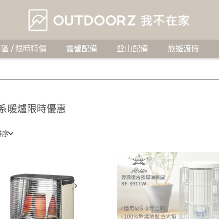
區 / 限時特價
露營配備
登山配備
旅遊渡假
系暖爐限時優惠
排序