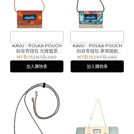
KAVU - POLKA POUCH
/
KAVU - POLKA POUCH
/
斜背零錢包 光輝蜃景
斜背零錢包 夢想啟航
訂購注意事項 :
訂購注意事項 :
#K94472275
#K94472274
NT$1,152
NT$1,280
NT$1,152
NT$1,280
商品流動性快且多個平台共
商品流動性快且多個平台共
加入購物車
加入購物車
用庫存，偶有下單後缺貨情
用庫存，偶有下單後缺貨情
形，客服人員將立即與您聯
形，客服人員將立即與您聯
繫交期或更換商品，如無法
繫交期或更換商品，如無法
出貨，本公司將有權取消訂
出貨，本公司將有權取消訂
單，造成不便尚請見諒。如
單，造成不便尚請見諒。如
遇庫存不足無法下單，亦歡
遇庫存不足無法下單，亦歡
迎洽詢客服。
迎洽詢客服。