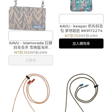
KAVU - keeper 帆布斜背
/
包 夢想啟航 #K9172274
訂購注意事項 :
NT$1,152
NT$1,280
商品流動性快且多個平台共
KAVU - Islamorada 拉鍊
/
加入購物車
用庫存，偶有下單後缺貨情
斜背長夾 雪佛龍海岸
訂購注意事項 :
#K49102272
形，客服人員將立即與您聯
NT$1,152
NT$1,280
商品流動性快且多個平台共
繫交期或更換商品，如無法
已售完
用庫存，偶有下單後缺貨情
出貨，本公司將有權取消訂
形，客服人員將立即與您聯
單，造成不便尚請見諒。如
繫交期或更換商品，如無法
遇庫存不足無法下單，亦歡
出貨，本公司將有權取消訂
迎洽詢客服。
單，造成不便尚請見諒。如
遇庫存不足無法下單，亦歡
迎洽詢客服。