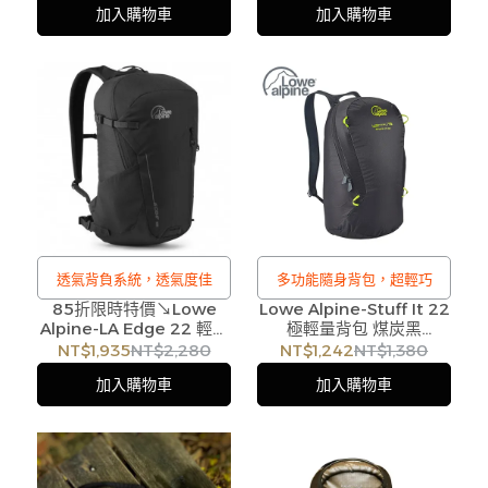
加入購物車
加入購物車
透氣背負系統，透氣度佳
多功能隨身背包，超輕巧
85折限時特價↘Lowe
Lowe Alpine-Stuff It 22
Alpine-LA Edge 22 輕量
極輕量背包 煤炭黑
多功能後背包22L 黑
#FAE08 LOWEALPINE
NT$1,935
NT$2,280
NT$1,242
NT$1,380
加入購物車
加入購物車