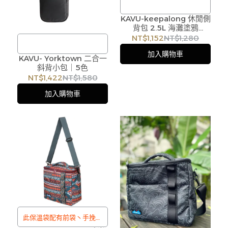
KAVU-keepalong 休閒側
/
背包 2.5L 海灘塗鴉
訂購注意事項 :
#K90092276
NT$1,152
NT$1,280
商品流動性快且多個平台共
加入購物車
KAVU- Yorktown 二合一
用庫存，偶有下單後缺貨情
斜背小包｜5色
訂購注意事項 :
形，客服人員將立即與您聯
NT$1,422
NT$1,580
商品流動性快且多個平台共
繫交期或更換商品，如無法
加入購物車
用庫存，偶有下單後缺貨情
出貨，本公司將有權取消訂
形，客服人員將立即與您聯
單，造成不便尚請見諒。如
繫交期或更換商品，如無法
遇庫存不足無法下單，亦歡
出貨，本公司將有權取消訂
迎洽詢客服。
單，造成不便尚請見諒。如
遇庫存不足無法下單，亦歡
迎洽詢客服。
此保溫袋配有前袋丶手挽帶