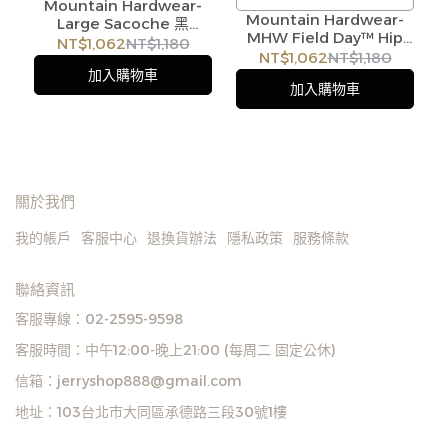
Mountain Hardwear-
配都帥氣時尚
Mountain Hardwear-
行、休閒旅行、戶外活動、
Large Sacoche 黑
/
MHW Field Day™ Hip
#OE4156010
NT$1,062
NT$1,180
日常搭配
Pack 4L 簡約運動腰包/肩
NT$1,062
NT$1,180
訂購注意事項 :
/
背包 盛榆綠 #2025371
加入購物車
商品流動性快且多個平台共
加入購物車
訂購注意事項 :
用庫存，偶有下單後缺貨情
商品流動性快且多個平台共
形，客服人員將立即與您聯
用庫存，偶有下單後缺貨情
繫交期或更換商品，如無法
形，客服人員將立即與您聯
出貨，本公司將有權取消訂
繫交期或更換商品，如無法
關於我們
單，造成不便尚請見諒。如
出貨，本公司將有權取消訂
我的帳戶
客服中心
退換貨辦法
隱私政策
服務條款
遇庫存不足無法下單，亦歡
單，造成不便尚請見諒。如
迎洽詢客服。
遇庫存不足無法下單，亦歡
聯絡資訊
迎洽詢客服。
客服專線：02-2595-9598
客服時間：中午12:00-晚上21:00 (每周二 固定公休)
信箱：jerryshop888@gmail.com
地址：103台北市大同區承德路三段30號1樓