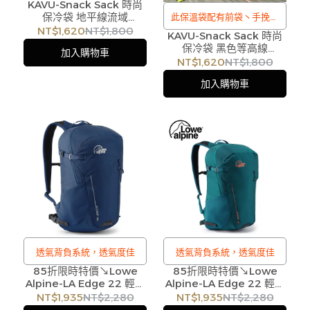
KAVU-Snack Sack 時尚
及可調較長度的斜孭帶，不
保冷袋 地平線流域
此保溫袋配有前袋丶手挽帶
同場合可自由使用。
#90551556
NT$1,620
NT$1,800
KAVU-Snack Sack 時尚
及可調較長度的斜孭帶，不
保冷袋 黑色等高線
加入購物車
同場合可自由使用。
#9055437
NT$1,620
NT$1,800
加入購物車
透氣背負系統，透氣度佳
透氣背負系統，透氣度佳
85折限時特價↘Lowe
85折限時特價↘Lowe
Alpine-LA Edge 22 輕量
Alpine-LA Edge 22 輕量
多功能後背包22L 稚藍
多功能後背包22L 軍團藍
NT$1,935
NT$2,280
NT$1,935
NT$2,280
#FDP-90