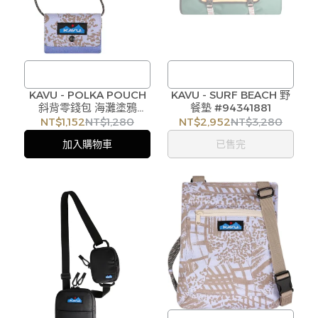
KAVU - POLKA POUCH
/
KAVU - SURF BEACH 野
斜背零錢包 海灘塗鴉
餐墊 #94341881
訂購注意事項 :
訂購注意事項 :
#K94472276
NT$1,152
NT$1,280
NT$2,952
NT$3,280
商品流動性快且多個平台共
商品流動性快且多個平台共
加入購物車
已售完
用庫存，偶有下單後缺貨情
用庫存，偶有下單後缺貨情
形，客服人員將立即與您聯
形，客服人員將立即與您聯
繫交期或更換商品，如無法
繫交期或更換商品，如無法
出貨，本公司將有權取消訂
出貨，本公司將有權取消訂
單，造成不便尚請見諒。如
單，造成不便尚請見諒。如
遇庫存不足無法下單，亦歡
遇庫存不足無法下單，亦歡
迎洽詢客服。
迎洽詢客服。