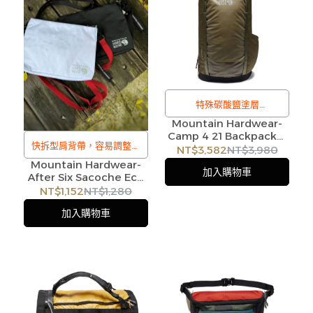
特殊碳酸鹽塗層
Mountain Hardwear-
/
Camp 4 21 Backpack筆
訂購注意事項 :
快拆型肩背帶，容易調整，
電日用背包21L 陶棕
NT$3,582
NT$3,980
商品流動性快且多個平台共
#1882191
Mountain Hardwear-
亦可做胸掛包使用
加入購物車
After Six Sacoche Eco
用庫存，偶有下單後缺貨情
/
日系款肩背包｜2色
NT$1,152
NT$1,280
形，客服人員將立即與您聯
訂購注意事項 :
#OE7319
加入購物車
繫交期或更換商品，如無法
商品流動性快且多個平台共
出貨，本公司將有權取消訂
用庫存，偶有下單後缺貨情
單，造成不便尚請見諒。如
形，客服人員將立即與您聯
遇庫存不足無法下單，亦歡
繫交期或更換商品，如無法
迎洽詢客服。
出貨，本公司將有權取消訂
單，造成不便尚請見諒。如