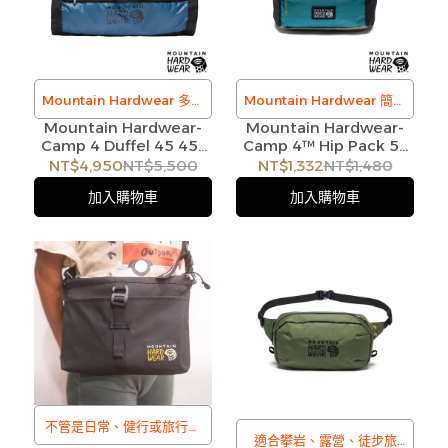
遇庫存不足無法下單，亦歡
迎洽詢客服。
Mountain Hardwear 多用
Mountain Hardwear 簡約
Mountain Hardwear-
途裝備袋
Mountain Hardwear-
露營腰包/肩背包
Camp 4 Duffel 45 45L
Camp 4™ Hip Pack 5L
/
/
多用途裝備袋 (3
簡約露營腰包/肩背包 (3色)
NT$4,950
NT$5,500
NT$1,332
NT$1,480
訂購注意事項 :
訂購注意事項 :
色)#1882683
#2027411
加入購物車
加入購物車
商品流動性快且多個平台共
商品流動性快且多個平台共
用庫存，偶有下單後缺貨情
用庫存，偶有下單後缺貨情
形，客服人員將立即與您聯
形，客服人員將立即與您聯
繫交期或更換商品，如無法
繫交期或更換商品，如無法
出貨，本公司將有權取消訂
出貨，本公司將有權取消訂
單，造成不便尚請見諒。如
單，造成不便尚請見諒。如
遇庫存不足無法下單，亦歡
遇庫存不足無法下單，亦歡
迎洽詢客服。
迎洽詢客服。
不管是日常、健行或旅行搭
適合攀岩、露營、徒步旅