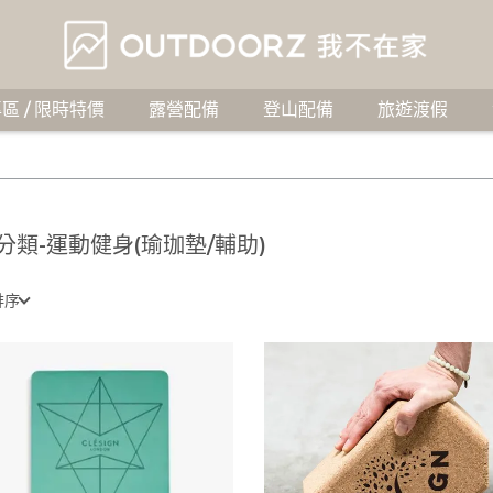
區 / 限時特價
露營配備
登山配備
旅遊渡假
分類-運動健身(瑜珈墊/輔助)
排序