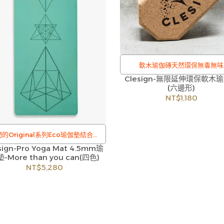
軟木瑜伽磚天然環保無毒無味
Clesign-無限延伸環保軟木
/
(六邊形)
訂購注意事項 :
NT$1,180
商品流動性快且多個平台共用庫存
有下單後缺貨情形，客服人員將立
您聯繫交期或更換商品，如無法出
的Original系列Eco瑜伽墊結合了
本公司將有權取消訂單，造成不便
sign-Pro Yoga Mat 4.5mm瑜
固的天然橡膠底座和精美設計的微纖
見諒。如遇庫存不足無法下單，亦
-More than you can(四色)
表面。它提供更多的抓地力，使其成
NT$5,280
洽詢客服。
出汗的瑜伽練習或更密集的鍛煉方式
的完美夥伴。
/
訂購注意事項 :