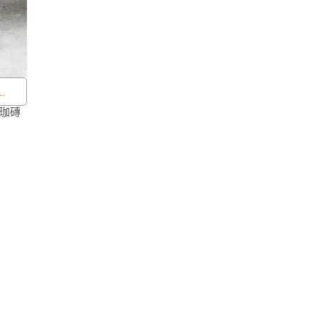
瑜珈磚
，偶
即與
貨，
尚請
歡迎